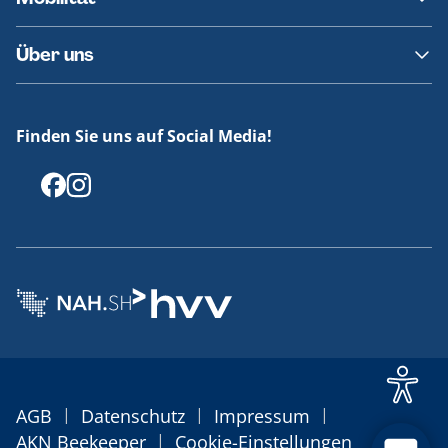
Fundsachen
Häufige Fragen
Barrierefreies Reisen
Über uns
Erklärung Barrierefreiheit
Historie
Medienportal
Finden Sie uns auf Social Media!
Offenlegungen
|
|
|
AGB
Datenschutz
Impressum
|
AKN Beekeeper
Cookie-Einstellungen