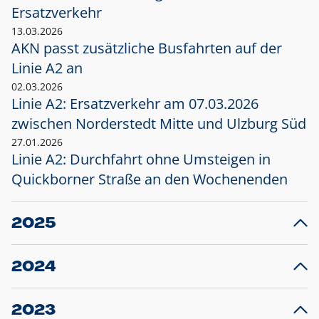
Ersatzverkehr
13.03.2026
AKN passt zusätzliche Busfahrten auf der
Linie A2 an
02.03.2026
Linie A2: Ersatzverkehr am 07.03.2026
zwischen Norderstedt Mitte und Ulzburg Süd
27.01.2026
Linie A2: Durchfahrt ohne Umsteigen in
Quickborner Straße an den Wochenenden
2025
23.12.2025
28
Projekt S5: Start der Bauarbeiten am
F
2024
Bahnhof Henstedt-Ulzburg im Januar 2026
10.12.2024
28
Großprojekt S5: Sperrung der Bahnstraße in
F
2023