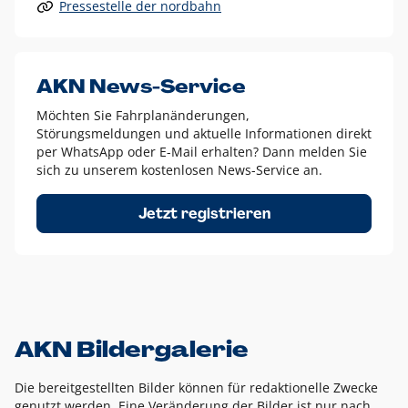
Pressestelle der nordbahn
Alle anderen Logo-Varianten dürfen nur in Ausnahmefällen
eingesetzt werden und bedürfen der vorherigen Absprache
mit der Marketingabteilung.
Diese Ausnahmen sind zum Beispiel:
AKN News-Service
weißes Logo auf anderen farbigen Hintergründen als
Möchten Sie Fahrplanänderungen,
dem AKN Blau,
Störungsmeldungen und aktuelle Informationen direkt
weißes Logo auf Fotohintergründen,
per WhatsApp oder E-Mail erhalten? Dann melden Sie
sich zu unserem kostenlosen News-Service an.
schwarzes Logo für reine Schwarz-Weiß-Umsetzungen
Um das Logo herum muss ein Schutzraum von jeweils einer
Jetzt registrieren
Höhe bzw. Breite des N aus AKN in alle Richtungen
eingehalten werden – ausgehend vom AKN Schriftzug. In
diesem Bereich dürfen keine anderen Logos, Grafikelemente
oder Ähnliches platziert werden.
AKN Bildergalerie
Die bereitgestellten Bilder können für redaktionelle Zwecke
genutzt werden. Eine Veränderung der Bilder ist nur nach