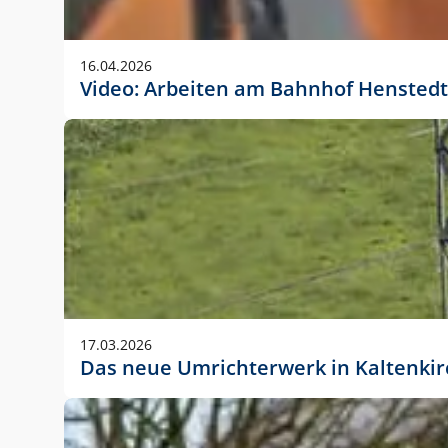
Anwendungsgröße im Layout:
Die Logohöhe beträgt 4 – 10 % der jeweiligen For
16.04.2026
folgende fest definierte Anwendungsgrößen im Lay
Video: Arbeiten am Bahnhof Henstedt
DIN A4 – 11 mm hoch (4 %)
DIN A3 – 15 mm hoch (5 %)
DIN A1 – 39 mm hoch (5 %)
DIN lang – 10 mm hoch (5 %)
1080 x 1080 px – 78 px hoch (7 %)
In Ausnahmefällen darf das Logo jedoch auch größe
stets der vorherigen Absprache mit der Marketinga
17.03.2026
Das neue Umrichterwerk in Kaltenki