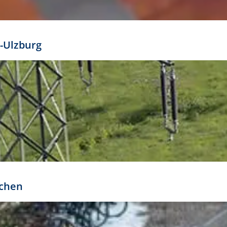
mathöhe. Daraus ergeben sich für gängige Formate
out:
-Ulzburg
r oder kleiner gesetzt werden. Dazu bedarf es jedoch
bteilung.
rchen