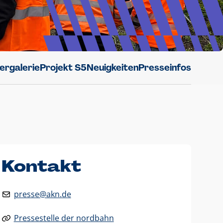
dergalerie
Projekt S5
Neuigkeiten
Presseinfos
Kontakt
presse@akn.de
Pressestelle der nordbahn