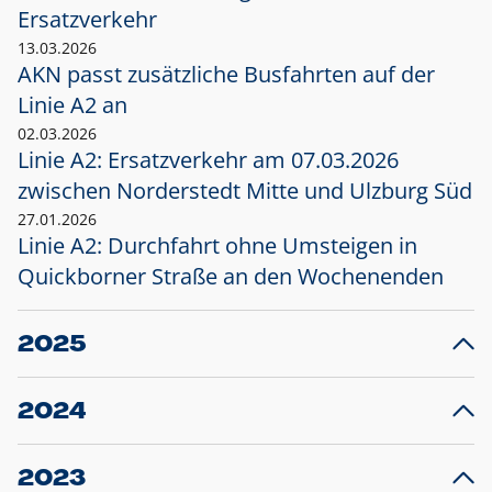
Ersatzverkehr
13.03.2026
AKN passt zusätzliche Busfahrten auf der
Linie A2 an
02.03.2026
Linie A2: Ersatzverkehr am 07.03.2026
zwischen Norderstedt Mitte und Ulzburg Süd
27.01.2026
Linie A2: Durchfahrt ohne Umsteigen in
Quickborner Straße an den Wochenenden
2025
23.12.2025
28
Projekt S5: Start der Bauarbeiten am
F
2024
Bahnhof Henstedt-Ulzburg im Januar 2026
10.12.2024
28
Großprojekt S5: Sperrung der Bahnstraße in
F
2023