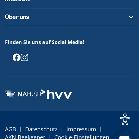
Fundsachen
Häufige Fragen
Barrierefreies Reisen
Über uns
Erklärung Barrierefreiheit
Historie
Medienportal
Finden Sie uns auf Social Media!
Offenlegungen
|
|
|
AGB
Datenschutz
Impressum
|
AKN Beekeeper
Cookie-Einstellungen