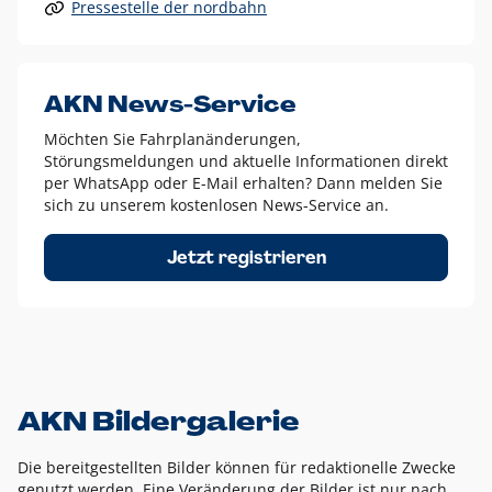
Pressestelle der nordbahn
Alle anderen Logo-Varianten dürfen nur in Ausnahmefällen
eingesetzt werden und bedürfen der vorherigen Absprache
mit der Marketingabteilung.
Diese Ausnahmen sind zum Beispiel:
AKN News-Service
weißes Logo auf anderen farbigen Hintergründen als
Möchten Sie Fahrplanänderungen,
dem AKN Blau,
Störungsmeldungen und aktuelle Informationen direkt
weißes Logo auf Fotohintergründen,
per WhatsApp oder E-Mail erhalten? Dann melden Sie
sich zu unserem kostenlosen News-Service an.
schwarzes Logo für reine Schwarz-Weiß-Umsetzungen
Um das Logo herum muss ein Schutzraum von jeweils einer
Jetzt registrieren
Höhe bzw. Breite des N aus AKN in alle Richtungen
eingehalten werden – ausgehend vom AKN Schriftzug. In
diesem Bereich dürfen keine anderen Logos, Grafikelemente
oder Ähnliches platziert werden.
AKN Bildergalerie
Die bereitgestellten Bilder können für redaktionelle Zwecke
genutzt werden. Eine Veränderung der Bilder ist nur nach