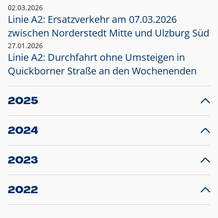
02.03.2026
Linie A2: Ersatzverkehr am 07.03.2026
zwischen Norderstedt Mitte und Ulzburg Süd
27.01.2026
Linie A2: Durchfahrt ohne Umsteigen in
Quickborner Straße an den Wochenenden
2025
23.12.2025
28
Projekt S5: Start der Bauarbeiten am
F
2024
Bahnhof Henstedt-Ulzburg im Januar 2026
10.12.2024
28
Großprojekt S5: Sperrung der Bahnstraße in
F
2023
Ellerau mit Ausweitung des Ersatzverkehrs
20.12.2023
14
Schleswig-Holstein verlängert den
A
2022
Verkehrsvertrag der AKN und bestellt den
T
22.12.2022
12
Expresszug für die Strecke Norderstedt -
Baustart S21 am 16.01.2023: Fahrplan
B