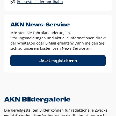
Pressestelle der nordbahn
Alle anderen Logo-Varianten dürfen nur in Ausnahmefällen
eingesetzt werden und bedürfen der vorherigen Absprache
mit der Marketingabteilung.
Diese Ausnahmen sind zum Beispiel:
AKN News-Service
weißes Logo auf anderen farbigen Hintergründen als
Möchten Sie Fahrplanänderungen,
dem AKN Blau,
Störungsmeldungen und aktuelle Informationen direkt
weißes Logo auf Fotohintergründen,
per WhatsApp oder E-Mail erhalten? Dann melden Sie
sich zu unserem kostenlosen News-Service an.
schwarzes Logo für reine Schwarz-Weiß-Umsetzungen
Um das Logo herum muss ein Schutzraum von jeweils einer
Jetzt registrieren
Höhe bzw. Breite des N aus AKN in alle Richtungen
eingehalten werden – ausgehend vom AKN Schriftzug. In
diesem Bereich dürfen keine anderen Logos, Grafikelemente
oder Ähnliches platziert werden.
AKN Bildergalerie
Die bereitgestellten Bilder können für redaktionelle Zwecke
genutzt werden. Eine Veränderung der Bilder ist nur nach