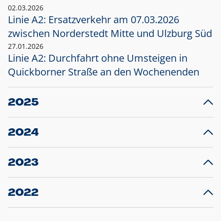
02.03.2026
Linie A2: Ersatzverkehr am 07.03.2026
zwischen Norderstedt Mitte und Ulzburg Süd
27.01.2026
Linie A2: Durchfahrt ohne Umsteigen in
Quickborner Straße an den Wochenenden
2025
23.12.2025
28
Projekt S5: Start der Bauarbeiten am
F
2024
Bahnhof Henstedt-Ulzburg im Januar 2026
10.12.2024
28
Großprojekt S5: Sperrung der Bahnstraße in
F
2023
Ellerau mit Ausweitung des Ersatzverkehrs
20.12.2023
14
Schleswig-Holstein verlängert den
A
2022
Verkehrsvertrag der AKN und bestellt den
T
22.12.2022
12
Expresszug für die Strecke Norderstedt -
Baustart S21 am 16.01.2023: Fahrplan
B