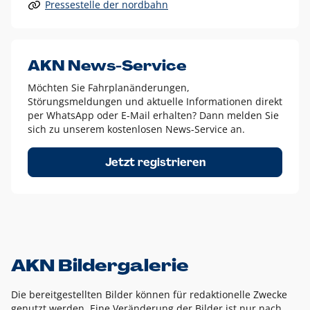
Pressestelle der nordbahn
Alle anderen Logo-Varianten dürfen nur in Ausnahmefällen
eingesetzt werden und bedürfen der vorherigen Absprache
mit der Marketingabteilung.
Diese Ausnahmen sind zum Beispiel:
AKN News-Service
weißes Logo auf anderen farbigen Hintergründen als
Möchten Sie Fahrplanänderungen,
dem AKN Blau,
Störungsmeldungen und aktuelle Informationen direkt
weißes Logo auf Fotohintergründen,
per WhatsApp oder E-Mail erhalten? Dann melden Sie
sich zu unserem kostenlosen News-Service an.
schwarzes Logo für reine Schwarz-Weiß-Umsetzungen
Um das Logo herum muss ein Schutzraum von jeweils einer
Jetzt registrieren
Höhe bzw. Breite des N aus AKN in alle Richtungen
eingehalten werden – ausgehend vom AKN Schriftzug. In
diesem Bereich dürfen keine anderen Logos, Grafikelemente
oder Ähnliches platziert werden.
AKN Bildergalerie
Die bereitgestellten Bilder können für redaktionelle Zwecke
genutzt werden. Eine Veränderung der Bilder ist nur nach