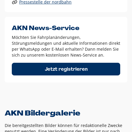
Pressestelle der nordbahn
Alle anderen Logo-Varianten dürfen nur in Ausnahmefällen
eingesetzt werden und bedürfen der vorherigen Absprache
mit der Marketingabteilung.
Diese Ausnahmen sind zum Beispiel:
AKN News-Service
weißes Logo auf anderen farbigen Hintergründen als
Möchten Sie Fahrplanänderungen,
dem AKN Blau,
Störungsmeldungen und aktuelle Informationen direkt
weißes Logo auf Fotohintergründen,
per WhatsApp oder E-Mail erhalten? Dann melden Sie
sich zu unserem kostenlosen News-Service an.
schwarzes Logo für reine Schwarz-Weiß-Umsetzungen
Um das Logo herum muss ein Schutzraum von jeweils einer
Jetzt registrieren
Höhe bzw. Breite des N aus AKN in alle Richtungen
eingehalten werden – ausgehend vom AKN Schriftzug. In
diesem Bereich dürfen keine anderen Logos, Grafikelemente
oder Ähnliches platziert werden.
AKN Bildergalerie
Die bereitgestellten Bilder können für redaktionelle Zwecke
genutzt werden. Eine Veränderung der Bilder ist nur nach