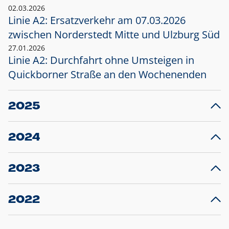
02.03.2026
Linie A2: Ersatzverkehr am 07.03.2026
zwischen Norderstedt Mitte und Ulzburg Süd
27.01.2026
Linie A2: Durchfahrt ohne Umsteigen in
Quickborner Straße an den Wochenenden
2025
23.12.2025
28
Projekt S5: Start der Bauarbeiten am
F
2024
Bahnhof Henstedt-Ulzburg im Januar 2026
10.12.2024
28
Großprojekt S5: Sperrung der Bahnstraße in
F
2023
Ellerau mit Ausweitung des Ersatzverkehrs
20.12.2023
14
Schleswig-Holstein verlängert den
A
2022
Verkehrsvertrag der AKN und bestellt den
T
22.12.2022
12
Expresszug für die Strecke Norderstedt -
Baustart S21 am 16.01.2023: Fahrplan
B