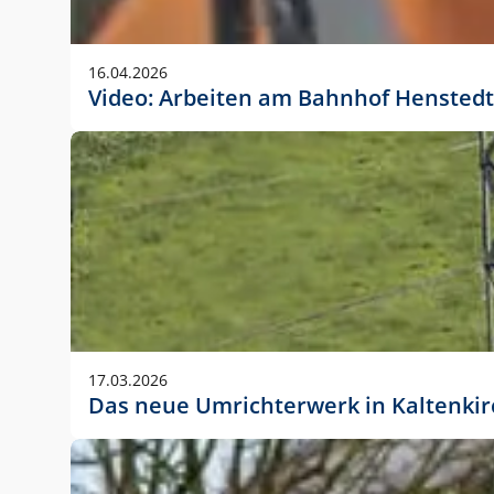
Anwendungsgröße im Layout:
Die Logohöhe beträgt 4 – 10 % der jeweiligen For
16.04.2026
folgende fest definierte Anwendungsgrößen im Lay
Video: Arbeiten am Bahnhof Henstedt
DIN A4 – 11 mm hoch (4 %)
DIN A3 – 15 mm hoch (5 %)
DIN A1 – 39 mm hoch (5 %)
DIN lang – 10 mm hoch (5 %)
1080 x 1080 px – 78 px hoch (7 %)
In Ausnahmefällen darf das Logo jedoch auch größe
stets der vorherigen Absprache mit der Marketinga
17.03.2026
Das neue Umrichterwerk in Kaltenki