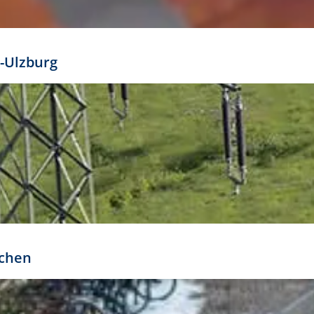
mathöhe. Daraus ergeben sich für gängige Formate
out:
-Ulzburg
r oder kleiner gesetzt werden. Dazu bedarf es jedoch
bteilung.
rchen