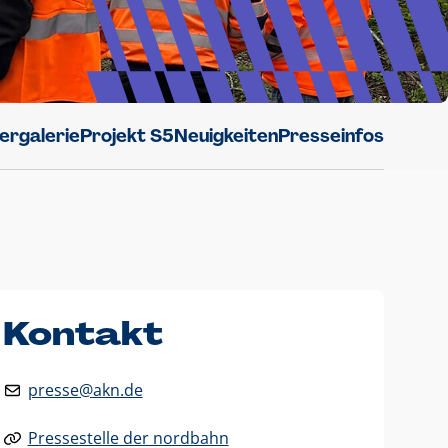
dergalerie
Projekt S5
Neuigkeiten
Presseinfos
Kontakt
presse@akn.de
Pressestelle der nordbahn