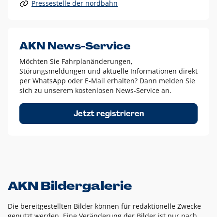
Pressestelle der nordbahn
Alle anderen Logo-Varianten dürfen nur in Ausnahmefällen
eingesetzt werden und bedürfen der vorherigen Absprache
mit der Marketingabteilung.
Diese Ausnahmen sind zum Beispiel:
AKN News-Service
weißes Logo auf anderen farbigen Hintergründen als
Möchten Sie Fahrplanänderungen,
dem AKN Blau,
Störungsmeldungen und aktuelle Informationen direkt
weißes Logo auf Fotohintergründen,
per WhatsApp oder E-Mail erhalten? Dann melden Sie
sich zu unserem kostenlosen News-Service an.
schwarzes Logo für reine Schwarz-Weiß-Umsetzungen
Um das Logo herum muss ein Schutzraum von jeweils einer
Jetzt registrieren
Höhe bzw. Breite des N aus AKN in alle Richtungen
eingehalten werden – ausgehend vom AKN Schriftzug. In
diesem Bereich dürfen keine anderen Logos, Grafikelemente
oder Ähnliches platziert werden.
AKN Bildergalerie
Die bereitgestellten Bilder können für redaktionelle Zwecke
genutzt werden. Eine Veränderung der Bilder ist nur nach