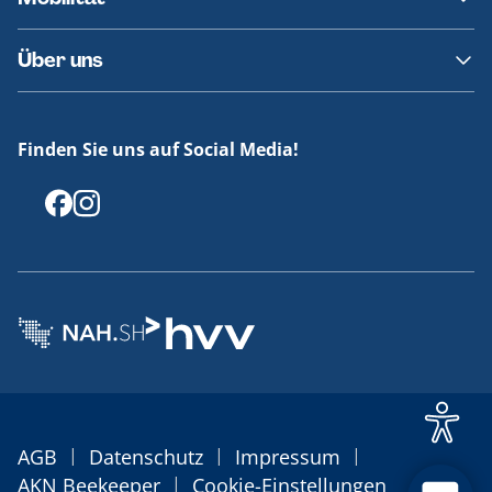
Fundsachen
Häufige Fragen
Barrierefreies Reisen
Über uns
Erklärung Barrierefreiheit
Historie
Medienportal
Finden Sie uns auf Social Media!
Offenlegungen
|
|
|
AGB
Datenschutz
Impressum
|
AKN Beekeeper
Cookie-Einstellungen