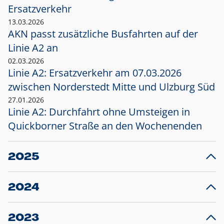
Ersatzverkehr
13.03.2026
AKN passt zusätzliche Busfahrten auf der
Linie A2 an
02.03.2026
Linie A2: Ersatzverkehr am 07.03.2026
zwischen Norderstedt Mitte und Ulzburg Süd
27.01.2026
Linie A2: Durchfahrt ohne Umsteigen in
Quickborner Straße an den Wochenenden
2025
23.12.2025
28
Projekt S5: Start der Bauarbeiten am
F
2024
Bahnhof Henstedt-Ulzburg im Januar 2026
10.12.2024
28
Großprojekt S5: Sperrung der Bahnstraße in
F
2023