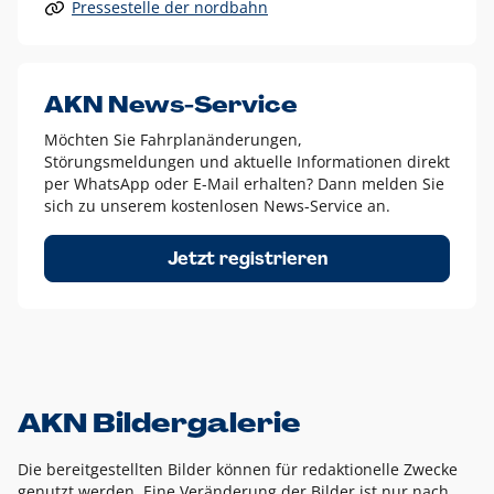
Pressestelle der nordbahn
Alle anderen Logo-Varianten dürfen nur in Ausnahmefällen
eingesetzt werden und bedürfen der vorherigen Absprache
mit der Marketingabteilung.
Diese Ausnahmen sind zum Beispiel:
AKN News-Service
weißes Logo auf anderen farbigen Hintergründen als
Möchten Sie Fahrplanänderungen,
dem AKN Blau,
Störungsmeldungen und aktuelle Informationen direkt
weißes Logo auf Fotohintergründen,
per WhatsApp oder E-Mail erhalten? Dann melden Sie
sich zu unserem kostenlosen News-Service an.
schwarzes Logo für reine Schwarz-Weiß-Umsetzungen
Um das Logo herum muss ein Schutzraum von jeweils einer
Jetzt registrieren
Höhe bzw. Breite des N aus AKN in alle Richtungen
eingehalten werden – ausgehend vom AKN Schriftzug. In
diesem Bereich dürfen keine anderen Logos, Grafikelemente
oder Ähnliches platziert werden.
AKN Bildergalerie
Die bereitgestellten Bilder können für redaktionelle Zwecke
genutzt werden. Eine Veränderung der Bilder ist nur nach