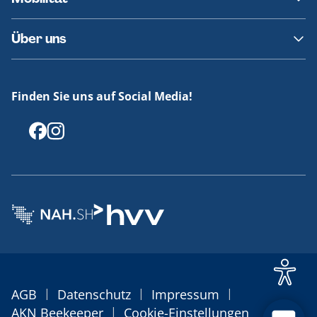
Fundsachen
Häufige Fragen
Barrierefreies Reisen
Über uns
Erklärung Barrierefreiheit
Historie
Medienportal
Finden Sie uns auf Social Media!
Offenlegungen
|
|
|
AGB
Datenschutz
Impressum
|
AKN Beekeeper
Cookie-Einstellungen