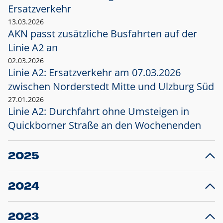
Ersatzverkehr
13.03.2026
AKN passt zusätzliche Busfahrten auf der
Linie A2 an
02.03.2026
Linie A2: Ersatzverkehr am 07.03.2026
zwischen Norderstedt Mitte und Ulzburg Süd
27.01.2026
Linie A2: Durchfahrt ohne Umsteigen in
Quickborner Straße an den Wochenenden
2025
23.12.2025
28
Projekt S5: Start der Bauarbeiten am
F
2024
Bahnhof Henstedt-Ulzburg im Januar 2026
10.12.2024
28
Großprojekt S5: Sperrung der Bahnstraße in
F
2023