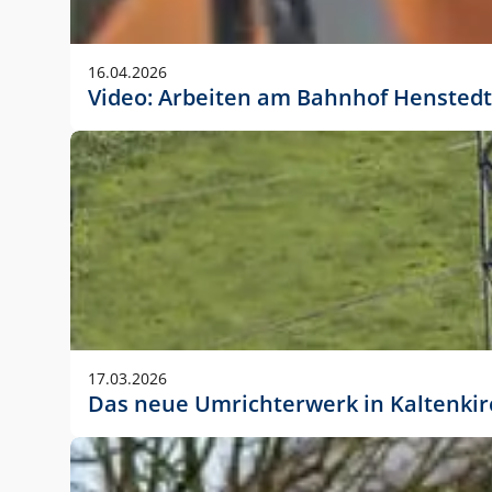
Anwendungsgröße im Layout:
Die Logohöhe beträgt 4 – 10 % der jeweiligen For
16.04.2026
folgende fest definierte Anwendungsgrößen im Lay
Video: Arbeiten am Bahnhof Henstedt
DIN A4 – 11 mm hoch (4 %)
DIN A3 – 15 mm hoch (5 %)
DIN A1 – 39 mm hoch (5 %)
DIN lang – 10 mm hoch (5 %)
1080 x 1080 px – 78 px hoch (7 %)
In Ausnahmefällen darf das Logo jedoch auch größe
stets der vorherigen Absprache mit der Marketinga
17.03.2026
Das neue Umrichterwerk in Kaltenki