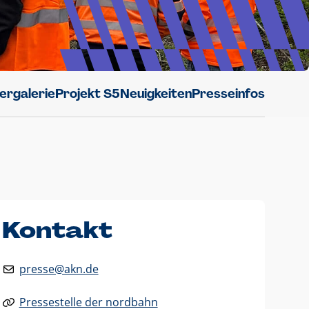
dergalerie
Projekt S5
Neuigkeiten
Presseinfos
Kontakt
presse@akn.de
Pressestelle der nordbahn