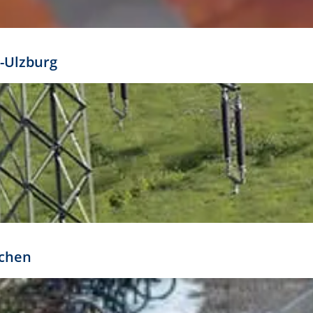
mathöhe. Daraus ergeben sich für gängige Formate
out:
-Ulzburg
r oder kleiner gesetzt werden. Dazu bedarf es jedoch
bteilung.
rchen