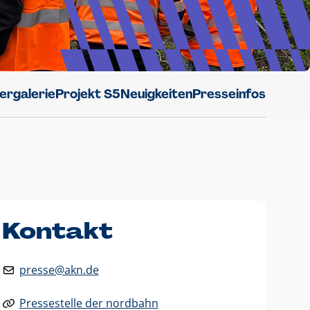
dergalerie
Projekt S5
Neuigkeiten
Presseinfos
Kontakt
presse@akn.de
Pressestelle der nordbahn