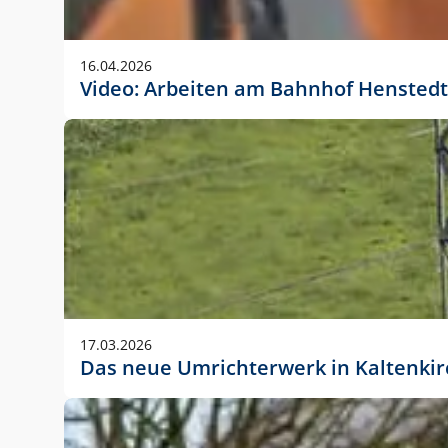
Anwendungsgröße im Layout:
Die Logohöhe beträgt 4 – 10 % der jeweiligen For
16.04.2026
folgende fest definierte Anwendungsgrößen im Lay
Video: Arbeiten am Bahnhof Henstedt
DIN A4 – 11 mm hoch (4 %)
DIN A3 – 15 mm hoch (5 %)
DIN A1 – 39 mm hoch (5 %)
DIN lang – 10 mm hoch (5 %)
1080 x 1080 px – 78 px hoch (7 %)
In Ausnahmefällen darf das Logo jedoch auch größe
stets der vorherigen Absprache mit der Marketinga
17.03.2026
Das neue Umrichterwerk in Kaltenki