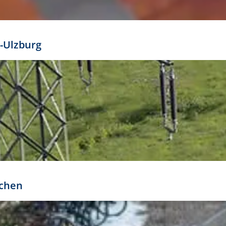
mathöhe. Daraus ergeben sich für gängige Formate
out:
-Ulzburg
r oder kleiner gesetzt werden. Dazu bedarf es jedoch
bteilung.
rchen