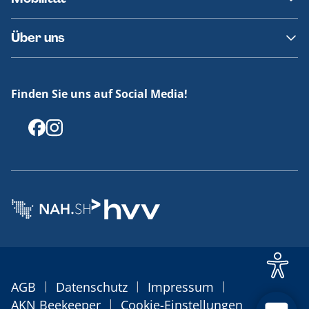
Fundsachen
Häufige Fragen
Barrierefreies Reisen
Über uns
Erklärung Barrierefreiheit
Historie
Medienportal
Finden Sie uns auf Social Media!
Offenlegungen
|
|
|
AGB
Datenschutz
Impressum
|
AKN Beekeeper
Cookie-Einstellungen