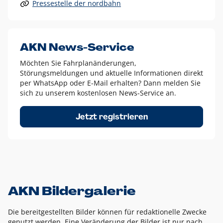
Pressestelle der nordbahn
Alle anderen Logo-Varianten dürfen nur in Ausnahmefällen
eingesetzt werden und bedürfen der vorherigen Absprache
mit der Marketingabteilung.
Diese Ausnahmen sind zum Beispiel:
AKN News-Service
weißes Logo auf anderen farbigen Hintergründen als
Möchten Sie Fahrplanänderungen,
dem AKN Blau,
Störungsmeldungen und aktuelle Informationen direkt
weißes Logo auf Fotohintergründen,
per WhatsApp oder E-Mail erhalten? Dann melden Sie
sich zu unserem kostenlosen News-Service an.
schwarzes Logo für reine Schwarz-Weiß-Umsetzungen
Um das Logo herum muss ein Schutzraum von jeweils einer
Jetzt registrieren
Höhe bzw. Breite des N aus AKN in alle Richtungen
eingehalten werden – ausgehend vom AKN Schriftzug. In
diesem Bereich dürfen keine anderen Logos, Grafikelemente
oder Ähnliches platziert werden.
AKN Bildergalerie
Die bereitgestellten Bilder können für redaktionelle Zwecke
genutzt werden. Eine Veränderung der Bilder ist nur nach