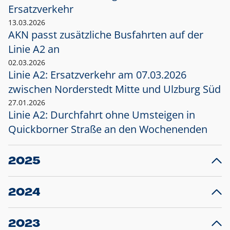
Ersatzverkehr
13.03.2026
AKN passt zusätzliche Busfahrten auf der
Linie A2 an
02.03.2026
Linie A2: Ersatzverkehr am 07.03.2026
zwischen Norderstedt Mitte und Ulzburg Süd
27.01.2026
Linie A2: Durchfahrt ohne Umsteigen in
Quickborner Straße an den Wochenenden
2025
23.12.2025
28
Projekt S5: Start der Bauarbeiten am
F
2024
Bahnhof Henstedt-Ulzburg im Januar 2026
10.12.2024
28
Großprojekt S5: Sperrung der Bahnstraße in
F
2023