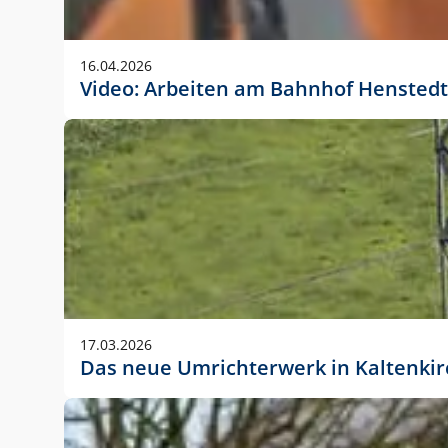
Anwendungsgröße im Layout:
Die Logohöhe beträgt 4 – 10 % der jeweiligen For
16.04.2026
folgende fest definierte Anwendungsgrößen im Lay
Video: Arbeiten am Bahnhof Henstedt
DIN A4 – 11 mm hoch (4 %)
DIN A3 – 15 mm hoch (5 %)
DIN A1 – 39 mm hoch (5 %)
DIN lang – 10 mm hoch (5 %)
1080 x 1080 px – 78 px hoch (7 %)
In Ausnahmefällen darf das Logo jedoch auch größe
stets der vorherigen Absprache mit der Marketinga
17.03.2026
Das neue Umrichterwerk in Kaltenki