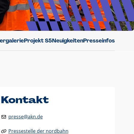
dergalerie
Projekt S5
Neuigkeiten
Presseinfos
Kontakt
presse@akn.de
Pressestelle der nordbahn