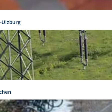
mathöhe. Daraus ergeben sich für gängige Formate
out:
-Ulzburg
r oder kleiner gesetzt werden. Dazu bedarf es jedoch
bteilung.
rchen