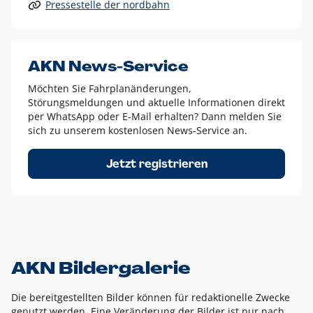
Pressestelle der nordbahn
Alle anderen Logo-Varianten dürfen nur in Ausnahmefällen
eingesetzt werden und bedürfen der vorherigen Absprache
mit der Marketingabteilung.
Diese Ausnahmen sind zum Beispiel:
AKN News-Service
weißes Logo auf anderen farbigen Hintergründen als
Möchten Sie Fahrplanänderungen,
dem AKN Blau,
Störungsmeldungen und aktuelle Informationen direkt
weißes Logo auf Fotohintergründen,
per WhatsApp oder E-Mail erhalten? Dann melden Sie
sich zu unserem kostenlosen News-Service an.
schwarzes Logo für reine Schwarz-Weiß-Umsetzungen
Um das Logo herum muss ein Schutzraum von jeweils einer
Jetzt registrieren
Höhe bzw. Breite des N aus AKN in alle Richtungen
eingehalten werden – ausgehend vom AKN Schriftzug. In
diesem Bereich dürfen keine anderen Logos, Grafikelemente
oder Ähnliches platziert werden.
AKN Bildergalerie
Die bereitgestellten Bilder können für redaktionelle Zwecke
genutzt werden. Eine Veränderung der Bilder ist nur nach