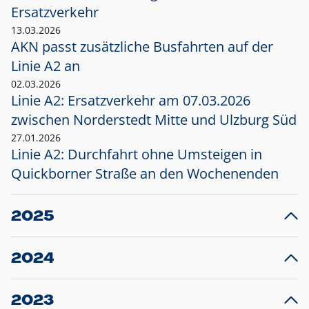
Ersatzverkehr
13.03.2026
AKN passt zusätzliche Busfahrten auf der
Linie A2 an
02.03.2026
Linie A2: Ersatzverkehr am 07.03.2026
zwischen Norderstedt Mitte und Ulzburg Süd
27.01.2026
Linie A2: Durchfahrt ohne Umsteigen in
Quickborner Straße an den Wochenenden
2025
23.12.2025
28
Projekt S5: Start der Bauarbeiten am
F
2024
Bahnhof Henstedt-Ulzburg im Januar 2026
10.12.2024
28
Großprojekt S5: Sperrung der Bahnstraße in
F
2023