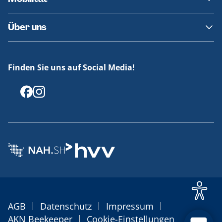
Fundsachen
Häufige Fragen
Barrierefreies Reisen
Über uns
Erklärung Barrierefreiheit
Historie
Medienportal
Finden Sie uns auf Social Media!
Offenlegungen
|
|
|
AGB
Datenschutz
Impressum
|
AKN Beekeeper
Cookie-Einstellungen