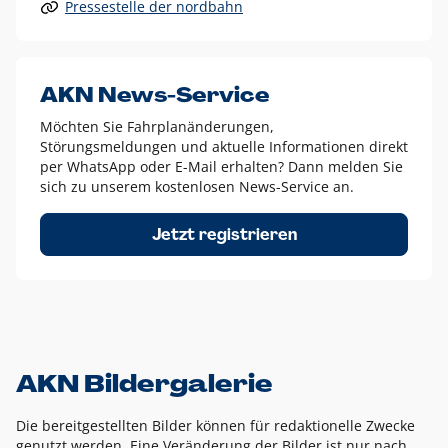
Pressestelle der nordbahn
Alle anderen Logo-Varianten dürfen nur in Ausnahmefällen
eingesetzt werden und bedürfen der vorherigen Absprache
mit der Marketingabteilung.
Diese Ausnahmen sind zum Beispiel:
AKN News-Service
weißes Logo auf anderen farbigen Hintergründen als
Möchten Sie Fahrplanänderungen,
dem AKN Blau,
Störungsmeldungen und aktuelle Informationen direkt
weißes Logo auf Fotohintergründen,
per WhatsApp oder E-Mail erhalten? Dann melden Sie
sich zu unserem kostenlosen News-Service an.
schwarzes Logo für reine Schwarz-Weiß-Umsetzungen
Um das Logo herum muss ein Schutzraum von jeweils einer
Jetzt registrieren
Höhe bzw. Breite des N aus AKN in alle Richtungen
eingehalten werden – ausgehend vom AKN Schriftzug. In
diesem Bereich dürfen keine anderen Logos, Grafikelemente
oder Ähnliches platziert werden.
AKN Bildergalerie
Die bereitgestellten Bilder können für redaktionelle Zwecke
genutzt werden. Eine Veränderung der Bilder ist nur nach