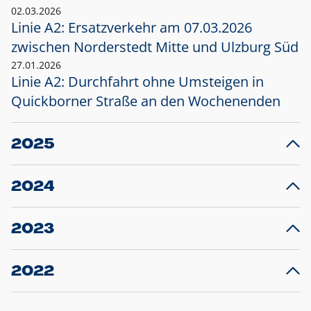
02.03.2026
Linie A2: Ersatzverkehr am 07.03.2026
zwischen Norderstedt Mitte und Ulzburg Süd
27.01.2026
Linie A2: Durchfahrt ohne Umsteigen in
Quickborner Straße an den Wochenenden
2025
23.12.2025
28
Projekt S5: Start der Bauarbeiten am
F
2024
Bahnhof Henstedt-Ulzburg im Januar 2026
10.12.2024
28
Großprojekt S5: Sperrung der Bahnstraße in
F
2023
Ellerau mit Ausweitung des Ersatzverkehrs
20.12.2023
14
Schleswig-Holstein verlängert den
A
2022
Verkehrsvertrag der AKN und bestellt den
T
22.12.2022
12
Expresszug für die Strecke Norderstedt -
Baustart S21 am 16.01.2023: Fahrplan
B