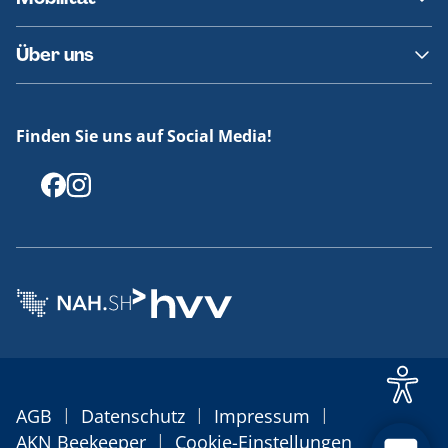
Fundsachen
Häufige Fragen
Barrierefreies Reisen
Über uns
Erklärung Barrierefreiheit
Historie
Medienportal
Finden Sie uns auf Social Media!
Offenlegungen
|
|
|
AGB
Datenschutz
Impressum
|
AKN Beekeeper
Cookie-Einstellungen