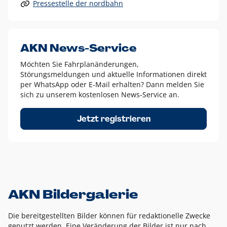
Pressestelle der nordbahn
Alle anderen Logo-Varianten dürfen nur in Ausnahmefällen
eingesetzt werden und bedürfen der vorherigen Absprache
mit der Marketingabteilung.
Diese Ausnahmen sind zum Beispiel:
AKN News-Service
weißes Logo auf anderen farbigen Hintergründen als
Möchten Sie Fahrplanänderungen,
dem AKN Blau,
Störungsmeldungen und aktuelle Informationen direkt
weißes Logo auf Fotohintergründen,
per WhatsApp oder E-Mail erhalten? Dann melden Sie
sich zu unserem kostenlosen News-Service an.
schwarzes Logo für reine Schwarz-Weiß-Umsetzungen
Um das Logo herum muss ein Schutzraum von jeweils einer
Jetzt registrieren
Höhe bzw. Breite des N aus AKN in alle Richtungen
eingehalten werden – ausgehend vom AKN Schriftzug. In
diesem Bereich dürfen keine anderen Logos, Grafikelemente
oder Ähnliches platziert werden.
AKN Bildergalerie
Die bereitgestellten Bilder können für redaktionelle Zwecke
genutzt werden. Eine Veränderung der Bilder ist nur nach