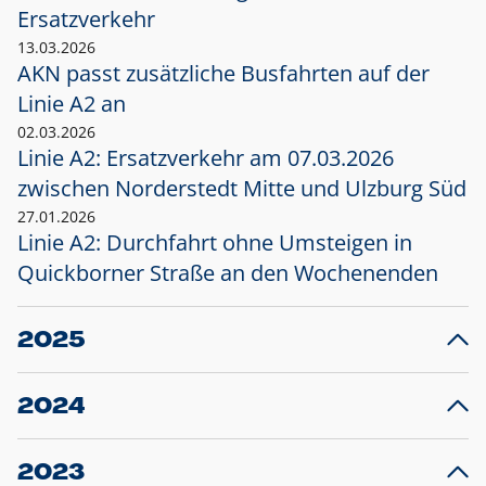
Ersatzverkehr
13.03.2026
AKN passt zusätzliche Busfahrten auf der
Linie A2 an
02.03.2026
Linie A2: Ersatzverkehr am 07.03.2026
zwischen Norderstedt Mitte und Ulzburg Süd
27.01.2026
Linie A2: Durchfahrt ohne Umsteigen in
Quickborner Straße an den Wochenenden
2025
23.12.2025
28
Projekt S5: Start der Bauarbeiten am
F
2024
Bahnhof Henstedt-Ulzburg im Januar 2026
10.12.2024
28
Großprojekt S5: Sperrung der Bahnstraße in
F
2023