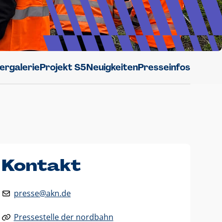
dergalerie
Projekt S5
Neuigkeiten
Presseinfos
Kontakt
presse@akn.de
Pressestelle der nordbahn