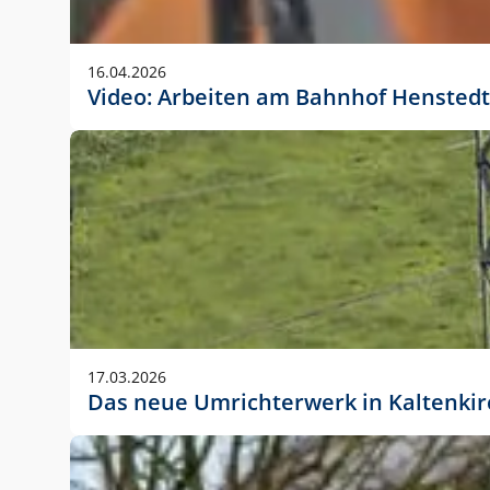
Anwendungsgröße im Layout:
Die Logohöhe beträgt 4 – 10 % der jeweiligen For
16.04.2026
folgende fest definierte Anwendungsgrößen im Lay
Video: Arbeiten am Bahnhof Henstedt
DIN A4 – 11 mm hoch (4 %)
DIN A3 – 15 mm hoch (5 %)
DIN A1 – 39 mm hoch (5 %)
DIN lang – 10 mm hoch (5 %)
1080 x 1080 px – 78 px hoch (7 %)
In Ausnahmefällen darf das Logo jedoch auch größe
stets der vorherigen Absprache mit der Marketinga
17.03.2026
Das neue Umrichterwerk in Kaltenki