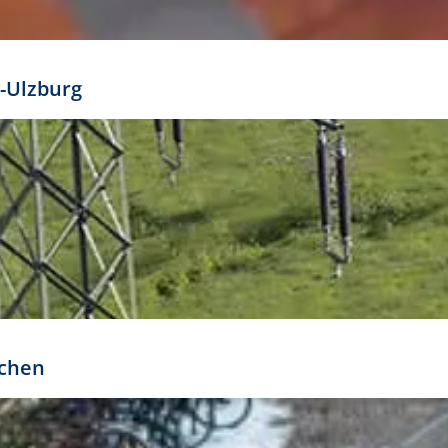
mathöhe. Daraus ergeben sich für gängige Formate
out:
-Ulzburg
r oder kleiner gesetzt werden. Dazu bedarf es jedoch
bteilung.
rchen