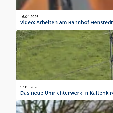
Anwendungsgröße im Layout:
Die Logohöhe beträgt 4 – 10 % der jeweiligen For
16.04.2026
folgende fest definierte Anwendungsgrößen im Lay
Video: Arbeiten am Bahnhof Henstedt
DIN A4 – 11 mm hoch (4 %)
DIN A3 – 15 mm hoch (5 %)
DIN A1 – 39 mm hoch (5 %)
DIN lang – 10 mm hoch (5 %)
1080 x 1080 px – 78 px hoch (7 %)
In Ausnahmefällen darf das Logo jedoch auch größe
stets der vorherigen Absprache mit der Marketinga
17.03.2026
Das neue Umrichterwerk in Kaltenki