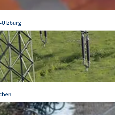
mathöhe. Daraus ergeben sich für gängige Formate
out:
-Ulzburg
r oder kleiner gesetzt werden. Dazu bedarf es jedoch
bteilung.
rchen