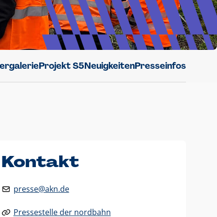
dergalerie
Projekt S5
Neuigkeiten
Presseinfos
Kontakt
presse@akn.de
Pressestelle der nordbahn