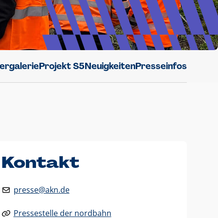
dergalerie
Projekt S5
Neuigkeiten
Presseinfos
Kontakt
presse@akn.de
Pressestelle der nordbahn