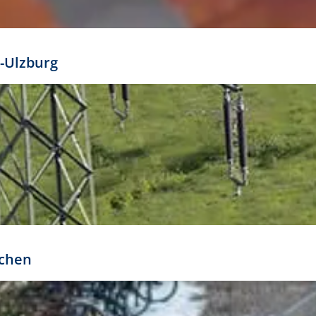
mathöhe. Daraus ergeben sich für gängige Formate
out:
-Ulzburg
r oder kleiner gesetzt werden. Dazu bedarf es jedoch
bteilung.
rchen