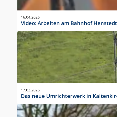
Anwendungsgröße im Layout:
Die Logohöhe beträgt 4 – 10 % der jeweiligen For
16.04.2026
folgende fest definierte Anwendungsgrößen im Lay
Video: Arbeiten am Bahnhof Henstedt
DIN A4 – 11 mm hoch (4 %)
DIN A3 – 15 mm hoch (5 %)
DIN A1 – 39 mm hoch (5 %)
DIN lang – 10 mm hoch (5 %)
1080 x 1080 px – 78 px hoch (7 %)
In Ausnahmefällen darf das Logo jedoch auch größe
stets der vorherigen Absprache mit der Marketinga
17.03.2026
Das neue Umrichterwerk in Kaltenki