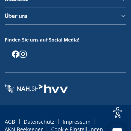
Fundsachen
Häufige Fragen
Barrierefreies Reisen
Über uns
Erklärung Barrierefreiheit
Historie
Medienportal
Finden Sie uns auf Social Media!
Offenlegungen
|
|
|
AGB
Datenschutz
Impressum
|
AKN Beekeeper
Cookie-Einstellungen