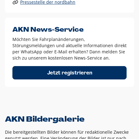
Pressestelle der nordbahn
Alle anderen Logo-Varianten dürfen nur in Ausnahmefällen
eingesetzt werden und bedürfen der vorherigen Absprache
mit der Marketingabteilung.
Diese Ausnahmen sind zum Beispiel:
AKN News-Service
weißes Logo auf anderen farbigen Hintergründen als
Möchten Sie Fahrplanänderungen,
dem AKN Blau,
Störungsmeldungen und aktuelle Informationen direkt
weißes Logo auf Fotohintergründen,
per WhatsApp oder E-Mail erhalten? Dann melden Sie
sich zu unserem kostenlosen News-Service an.
schwarzes Logo für reine Schwarz-Weiß-Umsetzungen
Um das Logo herum muss ein Schutzraum von jeweils einer
Jetzt registrieren
Höhe bzw. Breite des N aus AKN in alle Richtungen
eingehalten werden – ausgehend vom AKN Schriftzug. In
diesem Bereich dürfen keine anderen Logos, Grafikelemente
oder Ähnliches platziert werden.
AKN Bildergalerie
Die bereitgestellten Bilder können für redaktionelle Zwecke
genutzt werden. Eine Veränderung der Bilder ist nur nach