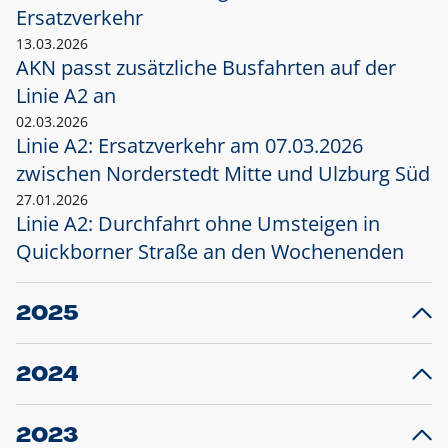
Ersatzverkehr
13.03.2026
AKN passt zusätzliche Busfahrten auf der
Linie A2 an
02.03.2026
Linie A2: Ersatzverkehr am 07.03.2026
zwischen Norderstedt Mitte und Ulzburg Süd
27.01.2026
Linie A2: Durchfahrt ohne Umsteigen in
Quickborner Straße an den Wochenenden
2025
23.12.2025
28
Projekt S5: Start der Bauarbeiten am
F
2024
Bahnhof Henstedt-Ulzburg im Januar 2026
10.12.2024
28
Großprojekt S5: Sperrung der Bahnstraße in
F
2023