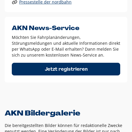
Pressestelle der nordbahn
Alle anderen Logo-Varianten dürfen nur in Ausnahmefällen
eingesetzt werden und bedürfen der vorherigen Absprache
mit der Marketingabteilung.
Diese Ausnahmen sind zum Beispiel:
AKN News-Service
weißes Logo auf anderen farbigen Hintergründen als
Möchten Sie Fahrplanänderungen,
dem AKN Blau,
Störungsmeldungen und aktuelle Informationen direkt
weißes Logo auf Fotohintergründen,
per WhatsApp oder E-Mail erhalten? Dann melden Sie
sich zu unserem kostenlosen News-Service an.
schwarzes Logo für reine Schwarz-Weiß-Umsetzungen
Um das Logo herum muss ein Schutzraum von jeweils einer
Jetzt registrieren
Höhe bzw. Breite des N aus AKN in alle Richtungen
eingehalten werden – ausgehend vom AKN Schriftzug. In
diesem Bereich dürfen keine anderen Logos, Grafikelemente
oder Ähnliches platziert werden.
AKN Bildergalerie
Die bereitgestellten Bilder können für redaktionelle Zwecke
genutzt werden. Eine Veränderung der Bilder ist nur nach