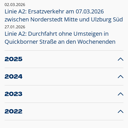
02.03.2026
Linie A2: Ersatzverkehr am 07.03.2026
zwischen Norderstedt Mitte und Ulzburg Süd
27.01.2026
Linie A2: Durchfahrt ohne Umsteigen in
Quickborner Straße an den Wochenenden
2025
23.12.2025
28
Projekt S5: Start der Bauarbeiten am
F
2024
Bahnhof Henstedt-Ulzburg im Januar 2026
10.12.2024
28
Großprojekt S5: Sperrung der Bahnstraße in
F
2023
Ellerau mit Ausweitung des Ersatzverkehrs
20.12.2023
14
Schleswig-Holstein verlängert den
A
2022
Verkehrsvertrag der AKN und bestellt den
T
22.12.2022
12
Expresszug für die Strecke Norderstedt -
Baustart S21 am 16.01.2023: Fahrplan
B