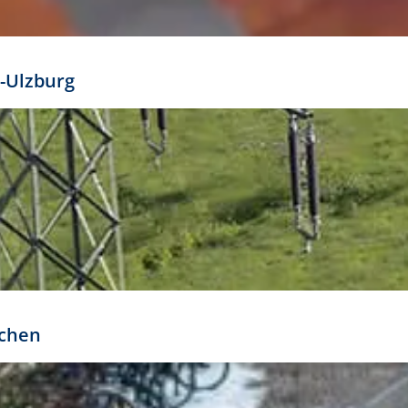
mathöhe. Daraus ergeben sich für gängige Formate
out:
-Ulzburg
r oder kleiner gesetzt werden. Dazu bedarf es jedoch
bteilung.
rchen