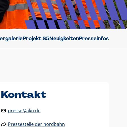
dergalerie
Projekt S5
Neuigkeiten
Presseinfos
Kontakt
presse@akn.de
Pressestelle der nordbahn