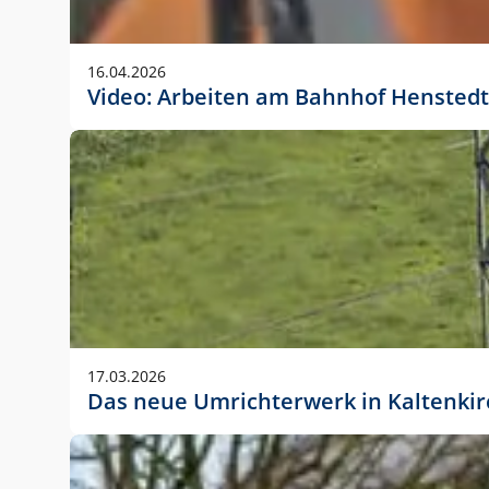
Anwendungsgröße im Layout:
Die Logohöhe beträgt 4 – 10 % der jeweiligen For
16.04.2026
folgende fest definierte Anwendungsgrößen im Lay
Video: Arbeiten am Bahnhof Henstedt
DIN A4 – 11 mm hoch (4 %)
DIN A3 – 15 mm hoch (5 %)
DIN A1 – 39 mm hoch (5 %)
DIN lang – 10 mm hoch (5 %)
1080 x 1080 px – 78 px hoch (7 %)
In Ausnahmefällen darf das Logo jedoch auch größe
stets der vorherigen Absprache mit der Marketinga
17.03.2026
Das neue Umrichterwerk in Kaltenki