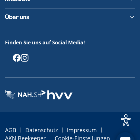
Fundsachen
Häufige Fragen
Barrierefreies Reisen
Über uns
Erklärung Barrierefreiheit
Historie
Medienportal
Finden Sie uns auf Social Media!
Offenlegungen
|
|
|
AGB
Datenschutz
Impressum
|
AKN Beekeeper
Cookie-Einstellungen