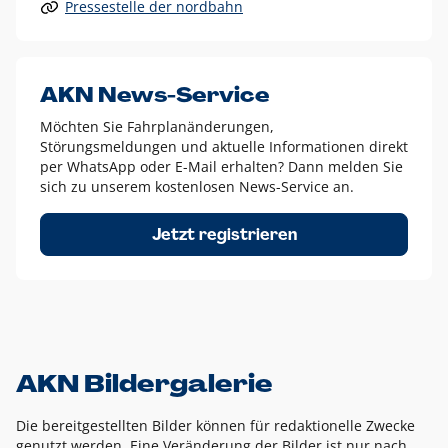
Pressestelle der nordbahn
Alle anderen Logo-Varianten dürfen nur in Ausnahmefällen
eingesetzt werden und bedürfen der vorherigen Absprache
mit der Marketingabteilung.
Diese Ausnahmen sind zum Beispiel:
AKN News-Service
weißes Logo auf anderen farbigen Hintergründen als
Möchten Sie Fahrplanänderungen,
dem AKN Blau,
Störungsmeldungen und aktuelle Informationen direkt
weißes Logo auf Fotohintergründen,
per WhatsApp oder E-Mail erhalten? Dann melden Sie
sich zu unserem kostenlosen News-Service an.
schwarzes Logo für reine Schwarz-Weiß-Umsetzungen
Um das Logo herum muss ein Schutzraum von jeweils einer
Jetzt registrieren
Höhe bzw. Breite des N aus AKN in alle Richtungen
eingehalten werden – ausgehend vom AKN Schriftzug. In
diesem Bereich dürfen keine anderen Logos, Grafikelemente
oder Ähnliches platziert werden.
AKN Bildergalerie
Die bereitgestellten Bilder können für redaktionelle Zwecke
genutzt werden. Eine Veränderung der Bilder ist nur nach