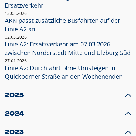
Ersatzverkehr
13.03.2026
AKN passt zusätzliche Busfahrten auf der
Linie A2 an
02.03.2026
Linie A2: Ersatzverkehr am 07.03.2026
zwischen Norderstedt Mitte und Ulzburg Süd
27.01.2026
Linie A2: Durchfahrt ohne Umsteigen in
Quickborner Straße an den Wochenenden
2025
23.12.2025
28
Projekt S5: Start der Bauarbeiten am
F
2024
Bahnhof Henstedt-Ulzburg im Januar 2026
10.12.2024
28
Großprojekt S5: Sperrung der Bahnstraße in
F
2023