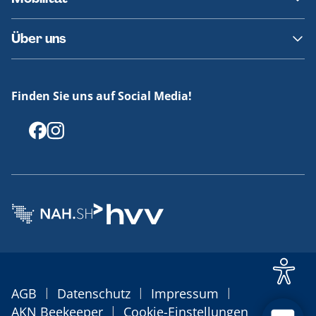
Fundsachen
Häufige Fragen
Barrierefreies Reisen
Über uns
Erklärung Barrierefreiheit
Historie
Medienportal
Finden Sie uns auf Social Media!
Offenlegungen
|
|
|
AGB
Datenschutz
Impressum
|
AKN Beekeeper
Cookie-Einstellungen