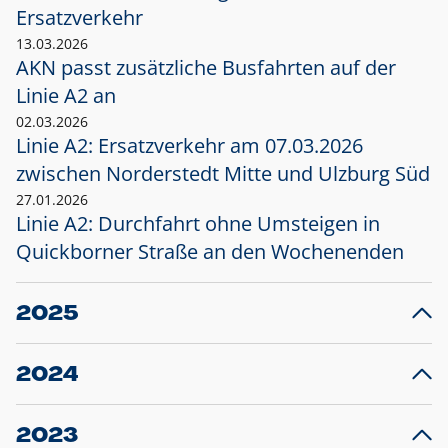
Ersatzverkehr
13.03.2026
AKN passt zusätzliche Busfahrten auf der
Linie A2 an
02.03.2026
Linie A2: Ersatzverkehr am 07.03.2026
zwischen Norderstedt Mitte und Ulzburg Süd
27.01.2026
Linie A2: Durchfahrt ohne Umsteigen in
Quickborner Straße an den Wochenenden
2025
23.12.2025
28
Projekt S5: Start der Bauarbeiten am
F
2024
Bahnhof Henstedt-Ulzburg im Januar 2026
10.12.2024
28
Großprojekt S5: Sperrung der Bahnstraße in
F
2023