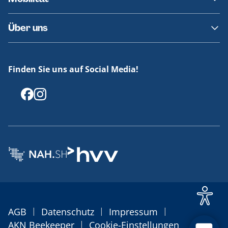
Fundsachen
Häufige Fragen
Barrierefreies Reisen
Über uns
Erklärung Barrierefreiheit
Historie
Medienportal
Finden Sie uns auf Social Media!
Offenlegungen
|
|
|
AGB
Datenschutz
Impressum
|
AKN Beekeeper
Cookie-Einstellungen