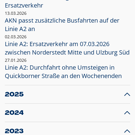
Ersatzverkehr
13.03.2026
AKN passt zusätzliche Busfahrten auf der
Linie A2 an
02.03.2026
Linie A2: Ersatzverkehr am 07.03.2026
zwischen Norderstedt Mitte und Ulzburg Süd
27.01.2026
Linie A2: Durchfahrt ohne Umsteigen in
Quickborner Straße an den Wochenenden
2025
23.12.2025
28
Projekt S5: Start der Bauarbeiten am
F
2024
Bahnhof Henstedt-Ulzburg im Januar 2026
10.12.2024
28
Großprojekt S5: Sperrung der Bahnstraße in
F
2023