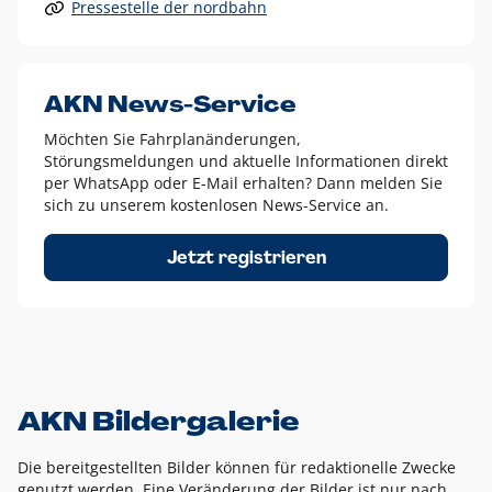
Pressestelle der nordbahn
Alle anderen Logo-Varianten dürfen nur in Ausnahmefällen
eingesetzt werden und bedürfen der vorherigen Absprache
mit der Marketingabteilung.
Diese Ausnahmen sind zum Beispiel:
AKN News-Service
weißes Logo auf anderen farbigen Hintergründen als
Möchten Sie Fahrplanänderungen,
dem AKN Blau,
Störungsmeldungen und aktuelle Informationen direkt
weißes Logo auf Fotohintergründen,
per WhatsApp oder E-Mail erhalten? Dann melden Sie
sich zu unserem kostenlosen News-Service an.
schwarzes Logo für reine Schwarz-Weiß-Umsetzungen
Um das Logo herum muss ein Schutzraum von jeweils einer
Jetzt registrieren
Höhe bzw. Breite des N aus AKN in alle Richtungen
eingehalten werden – ausgehend vom AKN Schriftzug. In
diesem Bereich dürfen keine anderen Logos, Grafikelemente
oder Ähnliches platziert werden.
AKN Bildergalerie
Die bereitgestellten Bilder können für redaktionelle Zwecke
genutzt werden. Eine Veränderung der Bilder ist nur nach