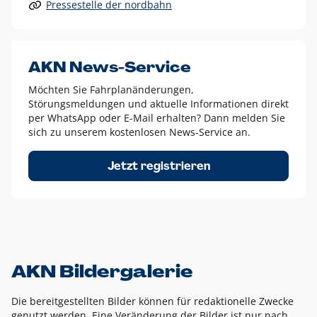
Pressestelle der nordbahn
Alle anderen Logo-Varianten dürfen nur in Ausnahmefällen
eingesetzt werden und bedürfen der vorherigen Absprache
mit der Marketingabteilung.
Diese Ausnahmen sind zum Beispiel:
AKN News-Service
weißes Logo auf anderen farbigen Hintergründen als
Möchten Sie Fahrplanänderungen,
dem AKN Blau,
Störungsmeldungen und aktuelle Informationen direkt
weißes Logo auf Fotohintergründen,
per WhatsApp oder E-Mail erhalten? Dann melden Sie
sich zu unserem kostenlosen News-Service an.
schwarzes Logo für reine Schwarz-Weiß-Umsetzungen
Um das Logo herum muss ein Schutzraum von jeweils einer
Jetzt registrieren
Höhe bzw. Breite des N aus AKN in alle Richtungen
eingehalten werden – ausgehend vom AKN Schriftzug. In
diesem Bereich dürfen keine anderen Logos, Grafikelemente
oder Ähnliches platziert werden.
AKN Bildergalerie
Die bereitgestellten Bilder können für redaktionelle Zwecke
genutzt werden. Eine Veränderung der Bilder ist nur nach