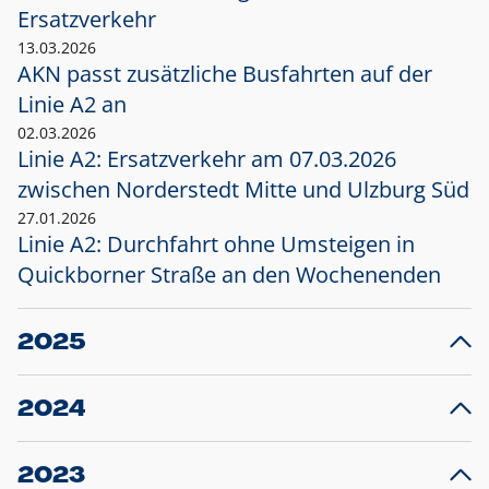
Ersatzverkehr
13.03.2026
AKN passt zusätzliche Busfahrten auf der
Linie A2 an
02.03.2026
Linie A2: Ersatzverkehr am 07.03.2026
zwischen Norderstedt Mitte und Ulzburg Süd
27.01.2026
Linie A2: Durchfahrt ohne Umsteigen in
Quickborner Straße an den Wochenenden
2025
23.12.2025
28
Projekt S5: Start der Bauarbeiten am
F
2024
Bahnhof Henstedt-Ulzburg im Januar 2026
10.12.2024
28
Großprojekt S5: Sperrung der Bahnstraße in
F
2023