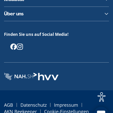
Fundsachen
Häufige Fragen
Barrierefreies Reisen
Über uns
Erklärung Barrierefreiheit
Historie
Medienportal
Finden Sie uns auf Social Media!
Offenlegungen
|
|
|
AGB
Datenschutz
Impressum
|
AKN Beekeeper
Cookie-Einstellungen