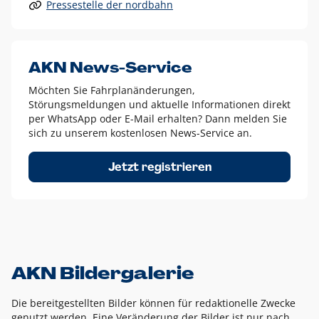
Pressestelle der nordbahn
Alle anderen Logo-Varianten dürfen nur in Ausnahmefällen
eingesetzt werden und bedürfen der vorherigen Absprache
mit der Marketingabteilung.
Diese Ausnahmen sind zum Beispiel:
AKN News-Service
weißes Logo auf anderen farbigen Hintergründen als
Möchten Sie Fahrplanänderungen,
dem AKN Blau,
Störungsmeldungen und aktuelle Informationen direkt
weißes Logo auf Fotohintergründen,
per WhatsApp oder E-Mail erhalten? Dann melden Sie
sich zu unserem kostenlosen News-Service an.
schwarzes Logo für reine Schwarz-Weiß-Umsetzungen
Um das Logo herum muss ein Schutzraum von jeweils einer
Jetzt registrieren
Höhe bzw. Breite des N aus AKN in alle Richtungen
eingehalten werden – ausgehend vom AKN Schriftzug. In
diesem Bereich dürfen keine anderen Logos, Grafikelemente
oder Ähnliches platziert werden.
AKN Bildergalerie
Die bereitgestellten Bilder können für redaktionelle Zwecke
genutzt werden. Eine Veränderung der Bilder ist nur nach