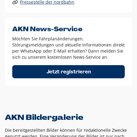
Pressestelle der nordbahn
Alle anderen Logo-Varianten dürfen nur in Ausnahmefällen
eingesetzt werden und bedürfen der vorherigen Absprache
mit der Marketingabteilung.
Diese Ausnahmen sind zum Beispiel:
AKN News-Service
weißes Logo auf anderen farbigen Hintergründen als
Möchten Sie Fahrplanänderungen,
dem AKN Blau,
Störungsmeldungen und aktuelle Informationen direkt
weißes Logo auf Fotohintergründen,
per WhatsApp oder E-Mail erhalten? Dann melden Sie
sich zu unserem kostenlosen News-Service an.
schwarzes Logo für reine Schwarz-Weiß-Umsetzungen
Um das Logo herum muss ein Schutzraum von jeweils einer
Jetzt registrieren
Höhe bzw. Breite des N aus AKN in alle Richtungen
eingehalten werden – ausgehend vom AKN Schriftzug. In
diesem Bereich dürfen keine anderen Logos, Grafikelemente
oder Ähnliches platziert werden.
AKN Bildergalerie
Die bereitgestellten Bilder können für redaktionelle Zwecke
genutzt werden. Eine Veränderung der Bilder ist nur nach