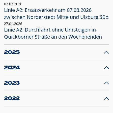
02.03.2026
Linie A2: Ersatzverkehr am 07.03.2026
zwischen Norderstedt Mitte und Ulzburg Süd
27.01.2026
Linie A2: Durchfahrt ohne Umsteigen in
Quickborner Straße an den Wochenenden
2025
23.12.2025
28
Projekt S5: Start der Bauarbeiten am
F
2024
Bahnhof Henstedt-Ulzburg im Januar 2026
10.12.2024
28
Großprojekt S5: Sperrung der Bahnstraße in
F
2023
Ellerau mit Ausweitung des Ersatzverkehrs
20.12.2023
14
Schleswig-Holstein verlängert den
A
2022
Verkehrsvertrag der AKN und bestellt den
T
22.12.2022
12
Expresszug für die Strecke Norderstedt -
Baustart S21 am 16.01.2023: Fahrplan
B