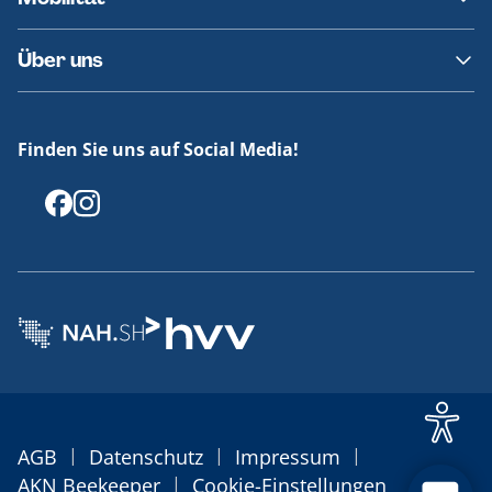
Fundsachen
Häufige Fragen
Barrierefreies Reisen
Über uns
Erklärung Barrierefreiheit
Historie
Medienportal
Finden Sie uns auf Social Media!
Offenlegungen
|
|
|
AGB
Datenschutz
Impressum
|
AKN Beekeeper
Cookie-Einstellungen