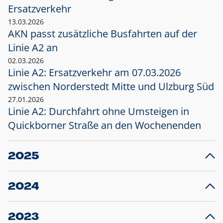
Ersatzverkehr
13.03.2026
AKN passt zusätzliche Busfahrten auf der
Linie A2 an
02.03.2026
Linie A2: Ersatzverkehr am 07.03.2026
zwischen Norderstedt Mitte und Ulzburg Süd
27.01.2026
Linie A2: Durchfahrt ohne Umsteigen in
Quickborner Straße an den Wochenenden
2025
23.12.2025
28
Projekt S5: Start der Bauarbeiten am
F
2024
Bahnhof Henstedt-Ulzburg im Januar 2026
10.12.2024
28
Großprojekt S5: Sperrung der Bahnstraße in
F
2023