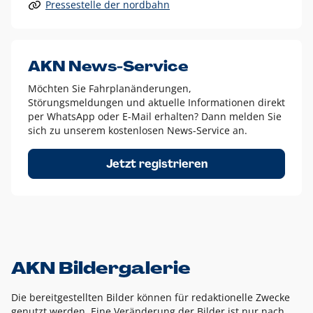
Pressestelle der nordbahn
Alle anderen Logo-Varianten dürfen nur in Ausnahmefällen
eingesetzt werden und bedürfen der vorherigen Absprache
mit der Marketingabteilung.
Diese Ausnahmen sind zum Beispiel:
AKN News-Service
weißes Logo auf anderen farbigen Hintergründen als
Möchten Sie Fahrplanänderungen,
dem AKN Blau,
Störungsmeldungen und aktuelle Informationen direkt
weißes Logo auf Fotohintergründen,
per WhatsApp oder E-Mail erhalten? Dann melden Sie
sich zu unserem kostenlosen News-Service an.
schwarzes Logo für reine Schwarz-Weiß-Umsetzungen
Um das Logo herum muss ein Schutzraum von jeweils einer
Jetzt registrieren
Höhe bzw. Breite des N aus AKN in alle Richtungen
eingehalten werden – ausgehend vom AKN Schriftzug. In
diesem Bereich dürfen keine anderen Logos, Grafikelemente
oder Ähnliches platziert werden.
AKN Bildergalerie
Die bereitgestellten Bilder können für redaktionelle Zwecke
genutzt werden. Eine Veränderung der Bilder ist nur nach