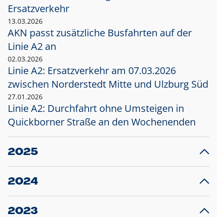
Ersatzverkehr
13.03.2026
AKN passt zusätzliche Busfahrten auf der
Linie A2 an
02.03.2026
Linie A2: Ersatzverkehr am 07.03.2026
zwischen Norderstedt Mitte und Ulzburg Süd
27.01.2026
Linie A2: Durchfahrt ohne Umsteigen in
Quickborner Straße an den Wochenenden
2025
23.12.2025
28
Projekt S5: Start der Bauarbeiten am
F
2024
Bahnhof Henstedt-Ulzburg im Januar 2026
10.12.2024
28
Großprojekt S5: Sperrung der Bahnstraße in
F
2023