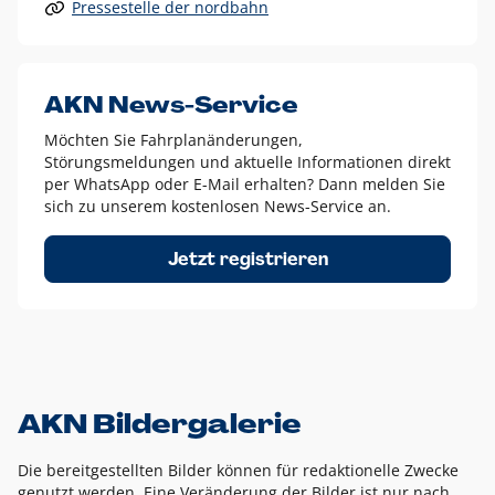
Pressestelle der nordbahn
Alle anderen Logo-Varianten dürfen nur in Ausnahmefällen
eingesetzt werden und bedürfen der vorherigen Absprache
mit der Marketingabteilung.
Diese Ausnahmen sind zum Beispiel:
AKN News-Service
weißes Logo auf anderen farbigen Hintergründen als
Möchten Sie Fahrplanänderungen,
dem AKN Blau,
Störungsmeldungen und aktuelle Informationen direkt
weißes Logo auf Fotohintergründen,
per WhatsApp oder E-Mail erhalten? Dann melden Sie
sich zu unserem kostenlosen News-Service an.
schwarzes Logo für reine Schwarz-Weiß-Umsetzungen
Um das Logo herum muss ein Schutzraum von jeweils einer
Jetzt registrieren
Höhe bzw. Breite des N aus AKN in alle Richtungen
eingehalten werden – ausgehend vom AKN Schriftzug. In
diesem Bereich dürfen keine anderen Logos, Grafikelemente
oder Ähnliches platziert werden.
AKN Bildergalerie
Die bereitgestellten Bilder können für redaktionelle Zwecke
genutzt werden. Eine Veränderung der Bilder ist nur nach