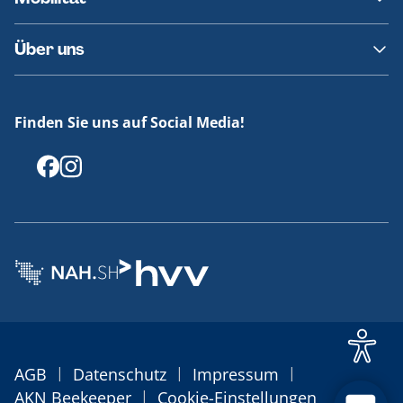
Fundsachen
Häufige Fragen
Barrierefreies Reisen
Über uns
Erklärung Barrierefreiheit
Historie
Medienportal
Finden Sie uns auf Social Media!
Offenlegungen
|
|
|
AGB
Datenschutz
Impressum
|
AKN Beekeeper
Cookie-Einstellungen