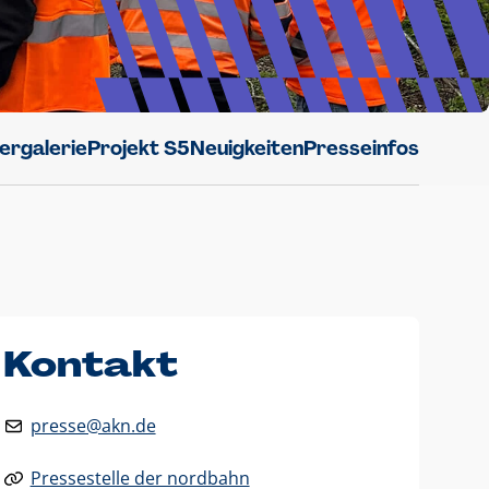
dergalerie
Projekt S5
Neuigkeiten
Presseinfos
Kontakt
presse@akn.de
Pressestelle der nordbahn