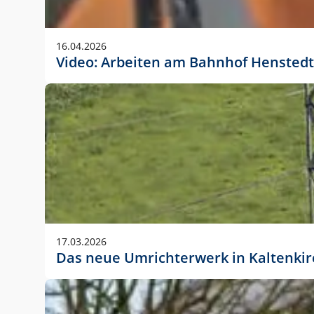
Anwendungsgröße im Layout:
Die Logohöhe beträgt 4 – 10 % der jeweiligen For
16.04.2026
folgende fest definierte Anwendungsgrößen im Lay
Video: Arbeiten am Bahnhof Henstedt
DIN A4 – 11 mm hoch (4 %)
DIN A3 – 15 mm hoch (5 %)
DIN A1 – 39 mm hoch (5 %)
DIN lang – 10 mm hoch (5 %)
1080 x 1080 px – 78 px hoch (7 %)
In Ausnahmefällen darf das Logo jedoch auch größe
stets der vorherigen Absprache mit der Marketinga
17.03.2026
Das neue Umrichterwerk in Kaltenki