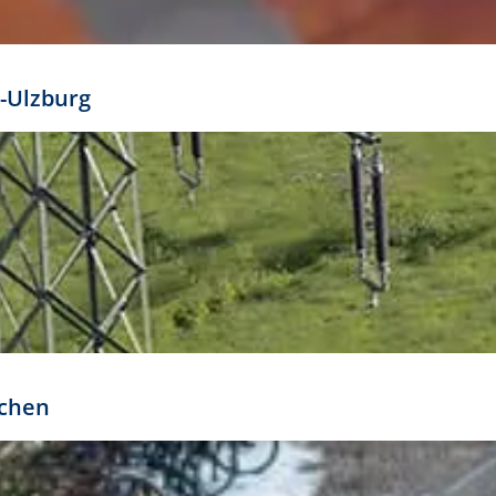
mathöhe. Daraus ergeben sich für gängige Formate
out:
-Ulzburg
r oder kleiner gesetzt werden. Dazu bedarf es jedoch
bteilung.
rchen