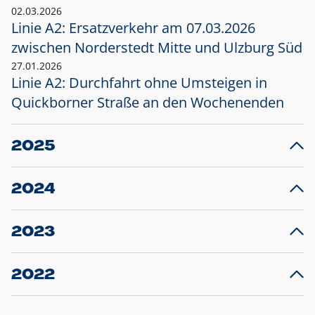
02.03.2026
Linie A2: Ersatzverkehr am 07.03.2026
zwischen Norderstedt Mitte und Ulzburg Süd
27.01.2026
Linie A2: Durchfahrt ohne Umsteigen in
Quickborner Straße an den Wochenenden
2025
23.12.2025
28
Projekt S5: Start der Bauarbeiten am
F
2024
Bahnhof Henstedt-Ulzburg im Januar 2026
10.12.2024
28
Großprojekt S5: Sperrung der Bahnstraße in
F
2023
Ellerau mit Ausweitung des Ersatzverkehrs
20.12.2023
14
Schleswig-Holstein verlängert den
A
2022
Verkehrsvertrag der AKN und bestellt den
T
22.12.2022
12
Expresszug für die Strecke Norderstedt -
Baustart S21 am 16.01.2023: Fahrplan
B