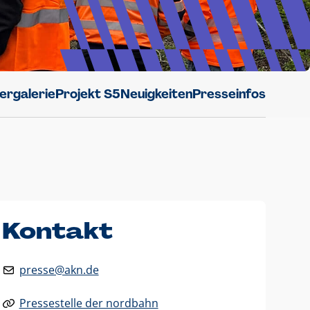
dergalerie
Projekt S5
Neuigkeiten
Presseinfos
Kontakt
presse@akn.de
Pressestelle der nordbahn