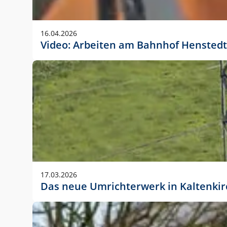
Anwendungsgröße im Layout:
Die Logohöhe beträgt 4 – 10 % der jeweiligen For
16.04.2026
folgende fest definierte Anwendungsgrößen im Lay
Video: Arbeiten am Bahnhof Henstedt
DIN A4 – 11 mm hoch (4 %)
DIN A3 – 15 mm hoch (5 %)
DIN A1 – 39 mm hoch (5 %)
DIN lang – 10 mm hoch (5 %)
1080 x 1080 px – 78 px hoch (7 %)
In Ausnahmefällen darf das Logo jedoch auch größe
stets der vorherigen Absprache mit der Marketinga
17.03.2026
Das neue Umrichterwerk in Kaltenki