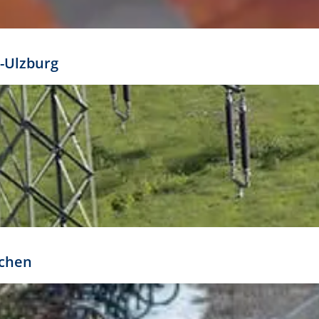
mathöhe. Daraus ergeben sich für gängige Formate
out:
-Ulzburg
r oder kleiner gesetzt werden. Dazu bedarf es jedoch
bteilung.
rchen