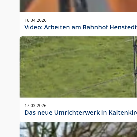
Anwendungsgröße im Layout:
Die Logohöhe beträgt 4 – 10 % der jeweiligen For
16.04.2026
folgende fest definierte Anwendungsgrößen im Lay
Video: Arbeiten am Bahnhof Henstedt
DIN A4 – 11 mm hoch (4 %)
DIN A3 – 15 mm hoch (5 %)
DIN A1 – 39 mm hoch (5 %)
DIN lang – 10 mm hoch (5 %)
1080 x 1080 px – 78 px hoch (7 %)
In Ausnahmefällen darf das Logo jedoch auch größe
stets der vorherigen Absprache mit der Marketinga
17.03.2026
Das neue Umrichterwerk in Kaltenki