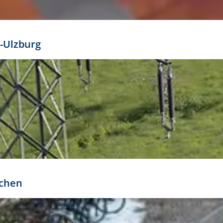
mathöhe. Daraus ergeben sich für gängige Formate
out:
-Ulzburg
r oder kleiner gesetzt werden. Dazu bedarf es jedoch
bteilung.
rchen