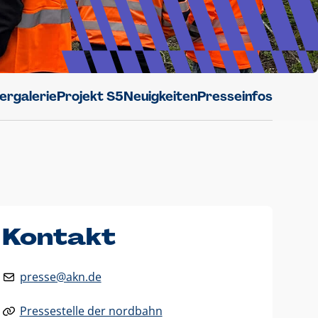
dergalerie
Projekt S5
Neuigkeiten
Presseinfos
Kontakt
presse@akn.de
Pressestelle der nordbahn