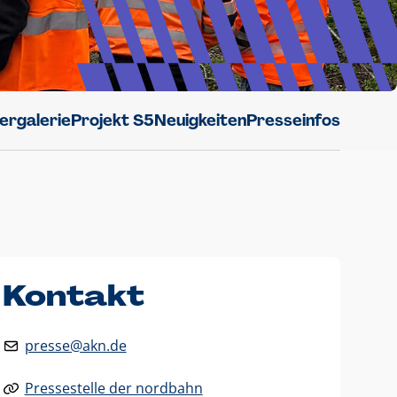
dergalerie
Projekt S5
Neuigkeiten
Presseinfos
Kontakt
presse@akn.de
Pressestelle der nordbahn