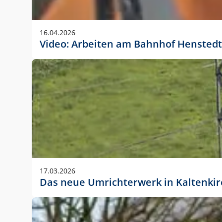
Anwendungsgröße im Layout:
Die Logohöhe beträgt 4 – 10 % der jeweiligen For
16.04.2026
folgende fest definierte Anwendungsgrößen im Lay
Video: Arbeiten am Bahnhof Henstedt
DIN A4 – 11 mm hoch (4 %)
DIN A3 – 15 mm hoch (5 %)
DIN A1 – 39 mm hoch (5 %)
DIN lang – 10 mm hoch (5 %)
1080 x 1080 px – 78 px hoch (7 %)
In Ausnahmefällen darf das Logo jedoch auch größe
stets der vorherigen Absprache mit der Marketinga
17.03.2026
Das neue Umrichterwerk in Kaltenki