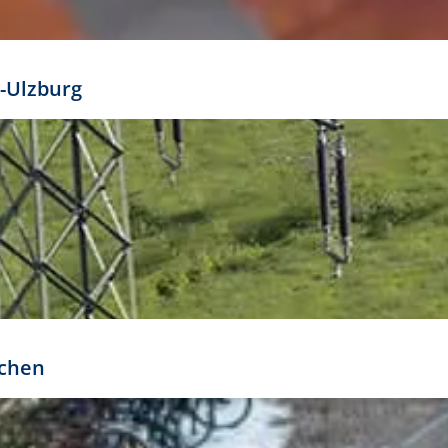
mathöhe. Daraus ergeben sich für gängige Formate
out:
-Ulzburg
r oder kleiner gesetzt werden. Dazu bedarf es jedoch
bteilung.
rchen