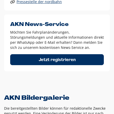
Pressestelle der nordbahn
Alle anderen Logo-Varianten dürfen nur in Ausnahmefällen
eingesetzt werden und bedürfen der vorherigen Absprache
mit der Marketingabteilung.
Diese Ausnahmen sind zum Beispiel:
AKN News-Service
weißes Logo auf anderen farbigen Hintergründen als
Möchten Sie Fahrplanänderungen,
dem AKN Blau,
Störungsmeldungen und aktuelle Informationen direkt
weißes Logo auf Fotohintergründen,
per WhatsApp oder E-Mail erhalten? Dann melden Sie
sich zu unserem kostenlosen News-Service an.
schwarzes Logo für reine Schwarz-Weiß-Umsetzungen
Um das Logo herum muss ein Schutzraum von jeweils einer
Jetzt registrieren
Höhe bzw. Breite des N aus AKN in alle Richtungen
eingehalten werden – ausgehend vom AKN Schriftzug. In
diesem Bereich dürfen keine anderen Logos, Grafikelemente
oder Ähnliches platziert werden.
AKN Bildergalerie
Die bereitgestellten Bilder können für redaktionelle Zwecke
genutzt werden. Eine Veränderung der Bilder ist nur nach