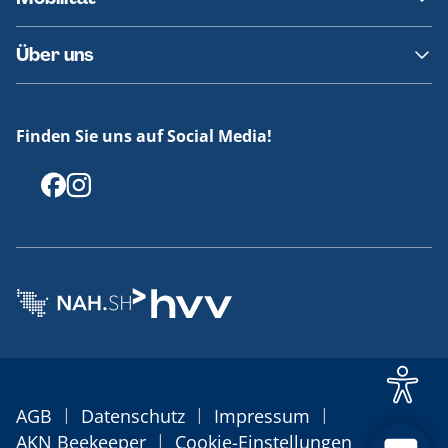
Fundsachen
Häufige Fragen
Barrierefreies Reisen
Über uns
Erklärung Barrierefreiheit
Historie
Medienportal
Finden Sie uns auf Social Media!
Offenlegungen
|
|
|
AGB
Datenschutz
Impressum
|
AKN Beekeeper
Cookie-Einstellungen