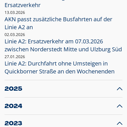
Ersatzverkehr
13.03.2026
AKN passt zusätzliche Busfahrten auf der
Linie A2 an
02.03.2026
Linie A2: Ersatzverkehr am 07.03.2026
zwischen Norderstedt Mitte und Ulzburg Süd
27.01.2026
Linie A2: Durchfahrt ohne Umsteigen in
Quickborner Straße an den Wochenenden
2025
23.12.2025
28
Projekt S5: Start der Bauarbeiten am
F
2024
Bahnhof Henstedt-Ulzburg im Januar 2026
10.12.2024
28
Großprojekt S5: Sperrung der Bahnstraße in
F
2023