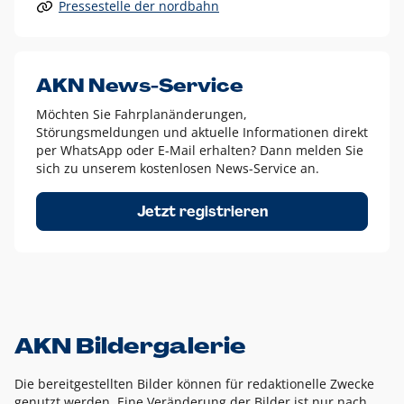
Pressestelle der nordbahn
Alle anderen Logo-Varianten dürfen nur in Ausnahmefällen
eingesetzt werden und bedürfen der vorherigen Absprache
mit der Marketingabteilung.
Diese Ausnahmen sind zum Beispiel:
AKN News-Service
weißes Logo auf anderen farbigen Hintergründen als
Möchten Sie Fahrplanänderungen,
dem AKN Blau,
Störungsmeldungen und aktuelle Informationen direkt
weißes Logo auf Fotohintergründen,
per WhatsApp oder E-Mail erhalten? Dann melden Sie
sich zu unserem kostenlosen News-Service an.
schwarzes Logo für reine Schwarz-Weiß-Umsetzungen
Um das Logo herum muss ein Schutzraum von jeweils einer
Jetzt registrieren
Höhe bzw. Breite des N aus AKN in alle Richtungen
eingehalten werden – ausgehend vom AKN Schriftzug. In
diesem Bereich dürfen keine anderen Logos, Grafikelemente
oder Ähnliches platziert werden.
AKN Bildergalerie
Die bereitgestellten Bilder können für redaktionelle Zwecke
genutzt werden. Eine Veränderung der Bilder ist nur nach