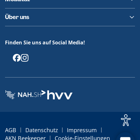
Fundsachen
Häufige Fragen
Barrierefreies Reisen
Über uns
Erklärung Barrierefreiheit
Historie
Medienportal
Finden Sie uns auf Social Media!
Offenlegungen
|
|
|
AGB
Datenschutz
Impressum
|
AKN Beekeeper
Cookie-Einstellungen