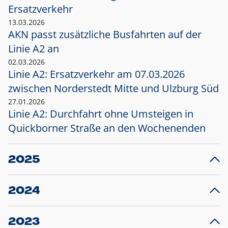
Ersatzverkehr
13.03.2026
AKN passt zusätzliche Busfahrten auf der
Linie A2 an
02.03.2026
Linie A2: Ersatzverkehr am 07.03.2026
zwischen Norderstedt Mitte und Ulzburg Süd
27.01.2026
Linie A2: Durchfahrt ohne Umsteigen in
Quickborner Straße an den Wochenenden
2025
23.12.2025
28
Projekt S5: Start der Bauarbeiten am
F
2024
Bahnhof Henstedt-Ulzburg im Januar 2026
10.12.2024
28
Großprojekt S5: Sperrung der Bahnstraße in
F
2023