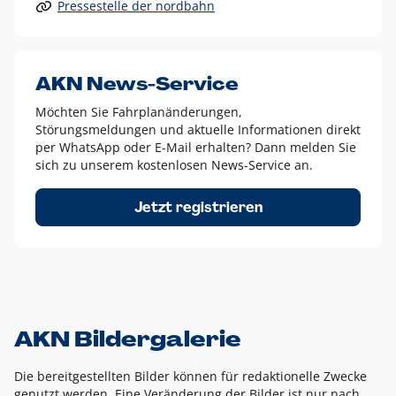
Pressestelle der nordbahn
Alle anderen Logo-Varianten dürfen nur in Ausnahmefällen
eingesetzt werden und bedürfen der vorherigen Absprache
mit der Marketingabteilung.
Diese Ausnahmen sind zum Beispiel:
AKN News-Service
weißes Logo auf anderen farbigen Hintergründen als
Möchten Sie Fahrplanänderungen,
dem AKN Blau,
Störungsmeldungen und aktuelle Informationen direkt
weißes Logo auf Fotohintergründen,
per WhatsApp oder E-Mail erhalten? Dann melden Sie
sich zu unserem kostenlosen News-Service an.
schwarzes Logo für reine Schwarz-Weiß-Umsetzungen
Um das Logo herum muss ein Schutzraum von jeweils einer
Jetzt registrieren
Höhe bzw. Breite des N aus AKN in alle Richtungen
eingehalten werden – ausgehend vom AKN Schriftzug. In
diesem Bereich dürfen keine anderen Logos, Grafikelemente
oder Ähnliches platziert werden.
AKN Bildergalerie
Die bereitgestellten Bilder können für redaktionelle Zwecke
genutzt werden. Eine Veränderung der Bilder ist nur nach