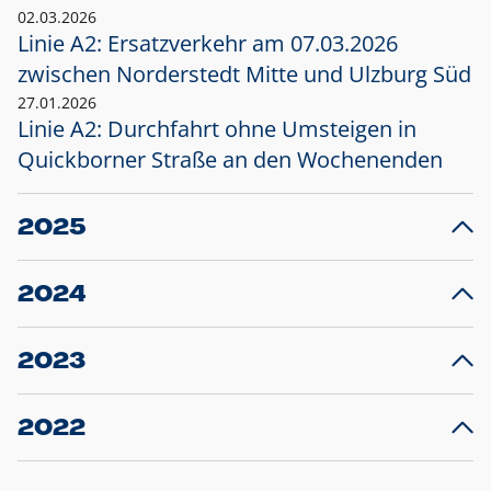
02.03.2026
Linie A2: Ersatzverkehr am 07.03.2026
zwischen Norderstedt Mitte und Ulzburg Süd
27.01.2026
Linie A2: Durchfahrt ohne Umsteigen in
Quickborner Straße an den Wochenenden
2025
23.12.2025
28
Projekt S5: Start der Bauarbeiten am
F
2024
Bahnhof Henstedt-Ulzburg im Januar 2026
10.12.2024
28
Großprojekt S5: Sperrung der Bahnstraße in
F
2023
Ellerau mit Ausweitung des Ersatzverkehrs
20.12.2023
14
Schleswig-Holstein verlängert den
A
2022
Verkehrsvertrag der AKN und bestellt den
T
22.12.2022
12
Expresszug für die Strecke Norderstedt -
Baustart S21 am 16.01.2023: Fahrplan
B