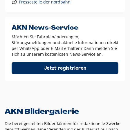
Pressestelle der nordbahn
Alle anderen Logo-Varianten dürfen nur in Ausnahmefällen
eingesetzt werden und bedürfen der vorherigen Absprache
mit der Marketingabteilung.
Diese Ausnahmen sind zum Beispiel:
AKN News-Service
weißes Logo auf anderen farbigen Hintergründen als
Möchten Sie Fahrplanänderungen,
dem AKN Blau,
Störungsmeldungen und aktuelle Informationen direkt
weißes Logo auf Fotohintergründen,
per WhatsApp oder E-Mail erhalten? Dann melden Sie
sich zu unserem kostenlosen News-Service an.
schwarzes Logo für reine Schwarz-Weiß-Umsetzungen
Um das Logo herum muss ein Schutzraum von jeweils einer
Jetzt registrieren
Höhe bzw. Breite des N aus AKN in alle Richtungen
eingehalten werden – ausgehend vom AKN Schriftzug. In
diesem Bereich dürfen keine anderen Logos, Grafikelemente
oder Ähnliches platziert werden.
AKN Bildergalerie
Die bereitgestellten Bilder können für redaktionelle Zwecke
genutzt werden. Eine Veränderung der Bilder ist nur nach