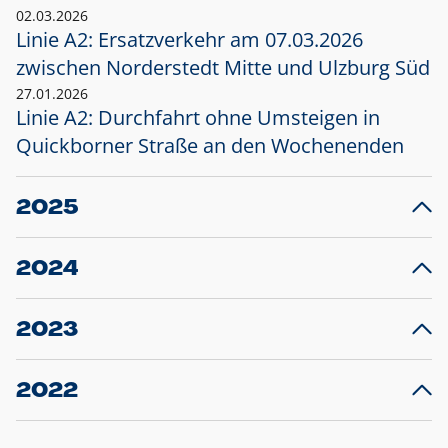
02.03.2026
Linie A2: Ersatzverkehr am 07.03.2026
zwischen Norderstedt Mitte und Ulzburg Süd
27.01.2026
Linie A2: Durchfahrt ohne Umsteigen in
Quickborner Straße an den Wochenenden
2025
23.12.2025
28
Projekt S5: Start der Bauarbeiten am
F
2024
Bahnhof Henstedt-Ulzburg im Januar 2026
10.12.2024
28
Großprojekt S5: Sperrung der Bahnstraße in
F
2023
Ellerau mit Ausweitung des Ersatzverkehrs
20.12.2023
14
Schleswig-Holstein verlängert den
A
2022
Verkehrsvertrag der AKN und bestellt den
T
22.12.2022
12
Expresszug für die Strecke Norderstedt -
Baustart S21 am 16.01.2023: Fahrplan
B