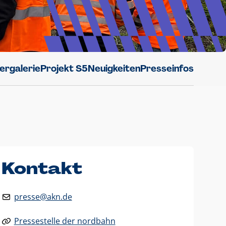
dergalerie
Projekt S5
Neuigkeiten
Presseinfos
Kontakt
presse@akn.de
Pressestelle der nordbahn