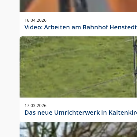
Anwendungsgröße im Layout:
Die Logohöhe beträgt 4 – 10 % der jeweiligen For
16.04.2026
folgende fest definierte Anwendungsgrößen im Lay
Video: Arbeiten am Bahnhof Henstedt
DIN A4 – 11 mm hoch (4 %)
DIN A3 – 15 mm hoch (5 %)
DIN A1 – 39 mm hoch (5 %)
DIN lang – 10 mm hoch (5 %)
1080 x 1080 px – 78 px hoch (7 %)
In Ausnahmefällen darf das Logo jedoch auch größe
stets der vorherigen Absprache mit der Marketinga
17.03.2026
Das neue Umrichterwerk in Kaltenki