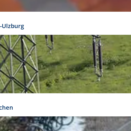
mathöhe. Daraus ergeben sich für gängige Formate
out:
-Ulzburg
r oder kleiner gesetzt werden. Dazu bedarf es jedoch
bteilung.
rchen