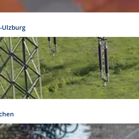
mathöhe. Daraus ergeben sich für gängige Formate
out:
-Ulzburg
r oder kleiner gesetzt werden. Dazu bedarf es jedoch
bteilung.
rchen