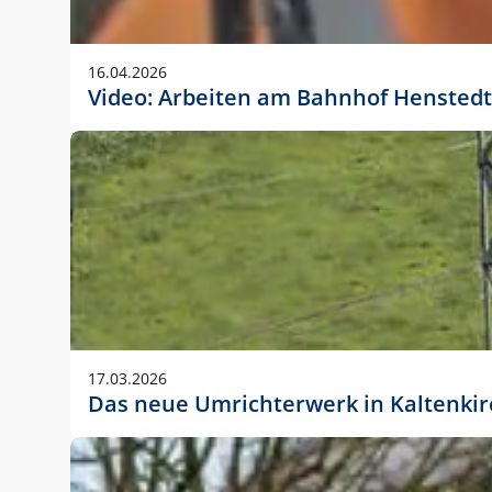
Anwendungsgröße im Layout:
Die Logohöhe beträgt 4 – 10 % der jeweiligen For
16.04.2026
folgende fest definierte Anwendungsgrößen im Lay
Video: Arbeiten am Bahnhof Henstedt
DIN A4 – 11 mm hoch (4 %)
DIN A3 – 15 mm hoch (5 %)
DIN A1 – 39 mm hoch (5 %)
DIN lang – 10 mm hoch (5 %)
1080 x 1080 px – 78 px hoch (7 %)
In Ausnahmefällen darf das Logo jedoch auch größe
stets der vorherigen Absprache mit der Marketinga
17.03.2026
Das neue Umrichterwerk in Kaltenki