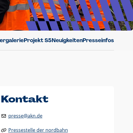
dergalerie
Projekt S5
Neuigkeiten
Presseinfos
Kontakt
presse@akn.de
Pressestelle der nordbahn