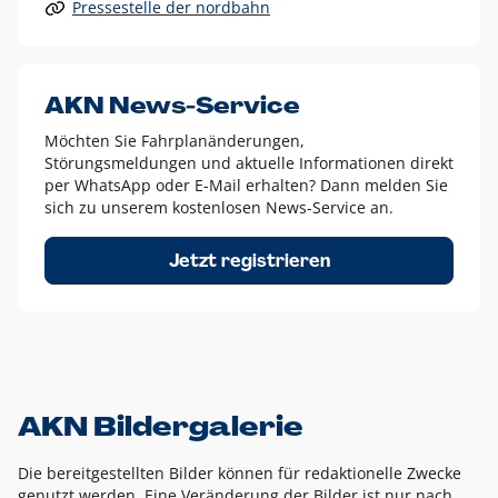
Pressestelle der nordbahn
Alle anderen Logo-Varianten dürfen nur in Ausnahmefällen
eingesetzt werden und bedürfen der vorherigen Absprache
mit der Marketingabteilung.
Diese Ausnahmen sind zum Beispiel:
AKN News-Service
weißes Logo auf anderen farbigen Hintergründen als
Möchten Sie Fahrplanänderungen,
dem AKN Blau,
Störungsmeldungen und aktuelle Informationen direkt
weißes Logo auf Fotohintergründen,
per WhatsApp oder E-Mail erhalten? Dann melden Sie
sich zu unserem kostenlosen News-Service an.
schwarzes Logo für reine Schwarz-Weiß-Umsetzungen
Um das Logo herum muss ein Schutzraum von jeweils einer
Jetzt registrieren
Höhe bzw. Breite des N aus AKN in alle Richtungen
eingehalten werden – ausgehend vom AKN Schriftzug. In
diesem Bereich dürfen keine anderen Logos, Grafikelemente
oder Ähnliches platziert werden.
AKN Bildergalerie
Die bereitgestellten Bilder können für redaktionelle Zwecke
genutzt werden. Eine Veränderung der Bilder ist nur nach