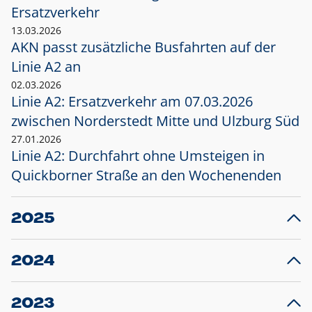
Ersatzverkehr
13.03.2026
AKN passt zusätzliche Busfahrten auf der
Linie A2 an
02.03.2026
Linie A2: Ersatzverkehr am 07.03.2026
zwischen Norderstedt Mitte und Ulzburg Süd
27.01.2026
Linie A2: Durchfahrt ohne Umsteigen in
Quickborner Straße an den Wochenenden
2025
23.12.2025
28
Projekt S5: Start der Bauarbeiten am
F
2024
Bahnhof Henstedt-Ulzburg im Januar 2026
10.12.2024
28
Großprojekt S5: Sperrung der Bahnstraße in
F
2023