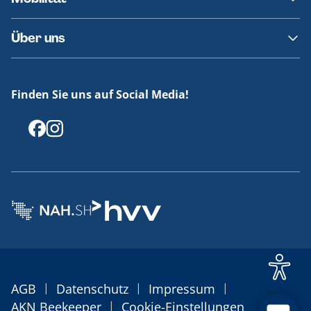
Fundsachen
Häufige Fragen
Barrierefreies Reisen
Über uns
Erklärung Barrierefreiheit
Historie
Medienportal
Finden Sie uns auf Social Media!
Offenlegungen
|
|
|
AGB
Datenschutz
Impressum
|
AKN Beekeeper
Cookie-Einstellungen