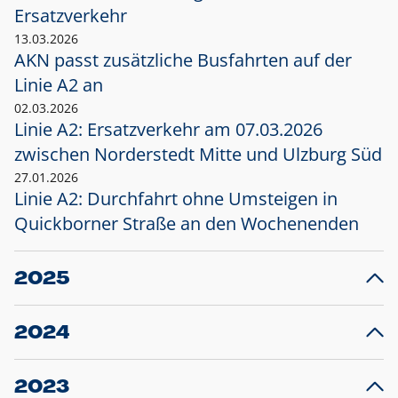
Ersatzverkehr
13.03.2026
AKN passt zusätzliche Busfahrten auf der
Linie A2 an
02.03.2026
Linie A2: Ersatzverkehr am 07.03.2026
zwischen Norderstedt Mitte und Ulzburg Süd
27.01.2026
Linie A2: Durchfahrt ohne Umsteigen in
Quickborner Straße an den Wochenenden
2025
23.12.2025
28
Projekt S5: Start der Bauarbeiten am
F
2024
Bahnhof Henstedt-Ulzburg im Januar 2026
10.12.2024
28
Großprojekt S5: Sperrung der Bahnstraße in
F
2023