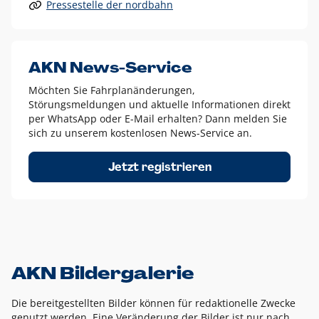
Pressestelle der nordbahn
Alle anderen Logo-Varianten dürfen nur in Ausnahmefällen
eingesetzt werden und bedürfen der vorherigen Absprache
mit der Marketingabteilung.
Diese Ausnahmen sind zum Beispiel:
AKN News-Service
weißes Logo auf anderen farbigen Hintergründen als
Möchten Sie Fahrplanänderungen,
dem AKN Blau,
Störungsmeldungen und aktuelle Informationen direkt
weißes Logo auf Fotohintergründen,
per WhatsApp oder E-Mail erhalten? Dann melden Sie
sich zu unserem kostenlosen News-Service an.
schwarzes Logo für reine Schwarz-Weiß-Umsetzungen
Um das Logo herum muss ein Schutzraum von jeweils einer
Jetzt registrieren
Höhe bzw. Breite des N aus AKN in alle Richtungen
eingehalten werden – ausgehend vom AKN Schriftzug. In
diesem Bereich dürfen keine anderen Logos, Grafikelemente
oder Ähnliches platziert werden.
AKN Bildergalerie
Die bereitgestellten Bilder können für redaktionelle Zwecke
genutzt werden. Eine Veränderung der Bilder ist nur nach