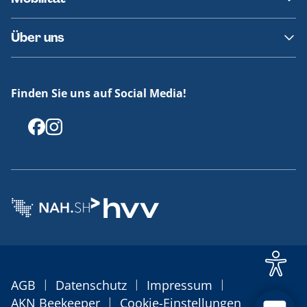
Fundsachen
Häufige Fragen
Barrierefreies Reisen
Über uns
Erklärung Barrierefreiheit
Historie
Medienportal
Finden Sie uns auf Social Media!
Offenlegungen
|
|
|
AGB
Datenschutz
Impressum
|
AKN Beekeeper
Cookie-Einstellungen