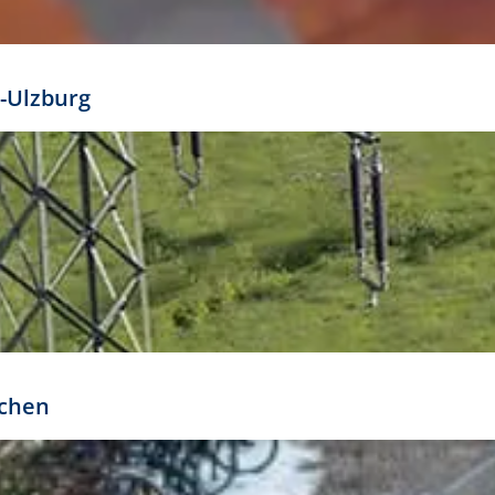
mathöhe. Daraus ergeben sich für gängige Formate
out:
-Ulzburg
r oder kleiner gesetzt werden. Dazu bedarf es jedoch
bteilung.
rchen