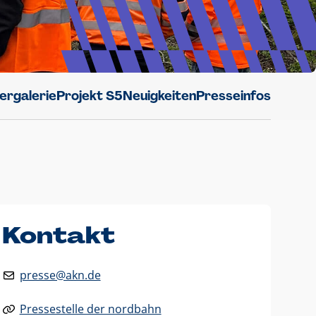
dergalerie
Projekt S5
Neuigkeiten
Presseinfos
Kontakt
presse@akn.de
Pressestelle der nordbahn