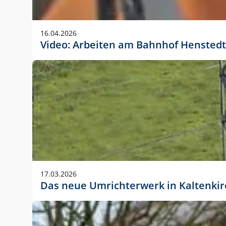
Anwendungsgröße im Layout:
Die Logohöhe beträgt 4 – 10 % der jeweiligen For
16.04.2026
folgende fest definierte Anwendungsgrößen im Lay
Video: Arbeiten am Bahnhof Henstedt
DIN A4 – 11 mm hoch (4 %)
DIN A3 – 15 mm hoch (5 %)
DIN A1 – 39 mm hoch (5 %)
DIN lang – 10 mm hoch (5 %)
1080 x 1080 px – 78 px hoch (7 %)
In Ausnahmefällen darf das Logo jedoch auch größe
stets der vorherigen Absprache mit der Marketinga
17.03.2026
Das neue Umrichterwerk in Kaltenki