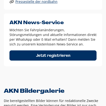
Pressestelle der nordbahn
Alle anderen Logo-Varianten dürfen nur in Ausnahmefällen
eingesetzt werden und bedürfen der vorherigen Absprache
mit der Marketingabteilung.
Diese Ausnahmen sind zum Beispiel:
AKN News-Service
weißes Logo auf anderen farbigen Hintergründen als
Möchten Sie Fahrplanänderungen,
dem AKN Blau,
Störungsmeldungen und aktuelle Informationen direkt
weißes Logo auf Fotohintergründen,
per WhatsApp oder E-Mail erhalten? Dann melden Sie
sich zu unserem kostenlosen News-Service an.
schwarzes Logo für reine Schwarz-Weiß-Umsetzungen
Um das Logo herum muss ein Schutzraum von jeweils einer
Jetzt registrieren
Höhe bzw. Breite des N aus AKN in alle Richtungen
eingehalten werden – ausgehend vom AKN Schriftzug. In
diesem Bereich dürfen keine anderen Logos, Grafikelemente
oder Ähnliches platziert werden.
AKN Bildergalerie
Die bereitgestellten Bilder können für redaktionelle Zwecke
genutzt werden. Eine Veränderung der Bilder ist nur nach