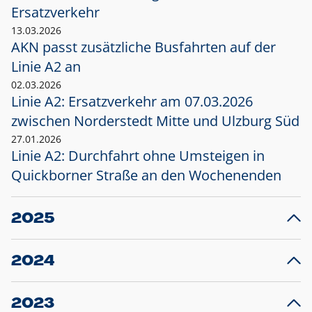
Ersatzverkehr
13.03.2026
AKN passt zusätzliche Busfahrten auf der
Linie A2 an
02.03.2026
Linie A2: Ersatzverkehr am 07.03.2026
zwischen Norderstedt Mitte und Ulzburg Süd
27.01.2026
Linie A2: Durchfahrt ohne Umsteigen in
Quickborner Straße an den Wochenenden
2025
23.12.2025
28
Projekt S5: Start der Bauarbeiten am
F
2024
Bahnhof Henstedt-Ulzburg im Januar 2026
10.12.2024
28
Großprojekt S5: Sperrung der Bahnstraße in
F
2023