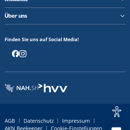
Fundsachen
Häufige Fragen
Barrierefreies Reisen
Über uns
Erklärung Barrierefreiheit
Historie
Medienportal
Finden Sie uns auf Social Media!
Offenlegungen
|
|
|
AGB
Datenschutz
Impressum
|
AKN Beekeeper
Cookie-Einstellungen