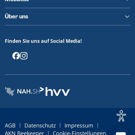
Fundsachen
Häufige Fragen
Barrierefreies Reisen
Über uns
Erklärung Barrierefreiheit
Historie
Medienportal
Finden Sie uns auf Social Media!
Offenlegungen
|
|
|
AGB
Datenschutz
Impressum
|
AKN Beekeeper
Cookie-Einstellungen