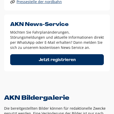
Pressestelle der nordbahn
Alle anderen Logo-Varianten dürfen nur in Ausnahmefällen
eingesetzt werden und bedürfen der vorherigen Absprache
mit der Marketingabteilung.
Diese Ausnahmen sind zum Beispiel:
AKN News-Service
weißes Logo auf anderen farbigen Hintergründen als
Möchten Sie Fahrplanänderungen,
dem AKN Blau,
Störungsmeldungen und aktuelle Informationen direkt
weißes Logo auf Fotohintergründen,
per WhatsApp oder E-Mail erhalten? Dann melden Sie
sich zu unserem kostenlosen News-Service an.
schwarzes Logo für reine Schwarz-Weiß-Umsetzungen
Um das Logo herum muss ein Schutzraum von jeweils einer
Jetzt registrieren
Höhe bzw. Breite des N aus AKN in alle Richtungen
eingehalten werden – ausgehend vom AKN Schriftzug. In
diesem Bereich dürfen keine anderen Logos, Grafikelemente
oder Ähnliches platziert werden.
AKN Bildergalerie
Die bereitgestellten Bilder können für redaktionelle Zwecke
genutzt werden. Eine Veränderung der Bilder ist nur nach