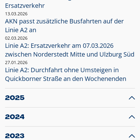
Ersatzverkehr
13.03.2026
AKN passt zusätzliche Busfahrten auf der
Linie A2 an
02.03.2026
Linie A2: Ersatzverkehr am 07.03.2026
zwischen Norderstedt Mitte und Ulzburg Süd
27.01.2026
Linie A2: Durchfahrt ohne Umsteigen in
Quickborner Straße an den Wochenenden
2025
23.12.2025
28
Projekt S5: Start der Bauarbeiten am
F
2024
Bahnhof Henstedt-Ulzburg im Januar 2026
10.12.2024
28
Großprojekt S5: Sperrung der Bahnstraße in
F
2023