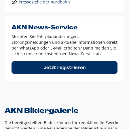
Pressestelle der nordbahn
Alle anderen Logo-Varianten dürfen nur in Ausnahmefällen
eingesetzt werden und bedürfen der vorherigen Absprache
mit der Marketingabteilung.
Diese Ausnahmen sind zum Beispiel:
AKN News-Service
weißes Logo auf anderen farbigen Hintergründen als
Möchten Sie Fahrplanänderungen,
dem AKN Blau,
Störungsmeldungen und aktuelle Informationen direkt
weißes Logo auf Fotohintergründen,
per WhatsApp oder E-Mail erhalten? Dann melden Sie
sich zu unserem kostenlosen News-Service an.
schwarzes Logo für reine Schwarz-Weiß-Umsetzungen
Um das Logo herum muss ein Schutzraum von jeweils einer
Jetzt registrieren
Höhe bzw. Breite des N aus AKN in alle Richtungen
eingehalten werden – ausgehend vom AKN Schriftzug. In
diesem Bereich dürfen keine anderen Logos, Grafikelemente
oder Ähnliches platziert werden.
AKN Bildergalerie
Die bereitgestellten Bilder können für redaktionelle Zwecke
genutzt werden. Eine Veränderung der Bilder ist nur nach