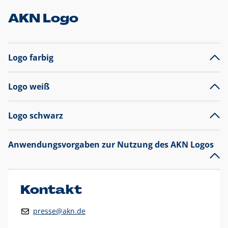
AKN Logo
Logo farbig
Logo weiß
Logo schwarz
Anwendungsvorgaben zur Nutzung des AKN Logos
Das AKN Logo
legt den Fokus auf die Typografie und
präsentiert sich als reine Wortmarke mit markantem
Unterstrich und
darf nicht verändert
werden
.
Kontakt
Auf weißen Hintergründen wird das Logo farbig in AKN Blau
presse@akn.de
und Rot dargestellt. Die weiße Logovariante wird
ausschließlich auf AKN Blau als Hintergrundfarbe eingesetzt.