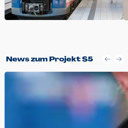
Anwendungsgröße im Layout:
News zum Projekt S5
Die Logohöhe beträgt 4 – 10 % der jeweiligen Formathöhe.
Daraus ergeben sich für gängige Formate folgende fest
definierte Anwendungsgrößen im Layout:
DIN A4 – 11 mm hoch (4 %)
DIN A3 – 15 mm hoch (5 %)
DIN A1 – 39 mm hoch (5 %)
DIN lang – 10 mm hoch (5 %)
1080 x 1080 px – 78 px hoch (7 %)
In Ausnahmefällen darf das Logo jedoch auch größer oder
kleiner gesetzt werden. Dazu bedarf es jedoch stets der