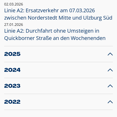
02.03.2026
Linie A2: Ersatzverkehr am 07.03.2026
zwischen Norderstedt Mitte und Ulzburg Süd
27.01.2026
Linie A2: Durchfahrt ohne Umsteigen in
Quickborner Straße an den Wochenenden
2025
23.12.2025
28
Projekt S5: Start der Bauarbeiten am
F
2024
Bahnhof Henstedt-Ulzburg im Januar 2026
10.12.2024
28
Großprojekt S5: Sperrung der Bahnstraße in
F
2023
Ellerau mit Ausweitung des Ersatzverkehrs
20.12.2023
14
Schleswig-Holstein verlängert den
A
2022
Verkehrsvertrag der AKN und bestellt den
T
22.12.2022
12
Expresszug für die Strecke Norderstedt -
Baustart S21 am 16.01.2023: Fahrplan
B