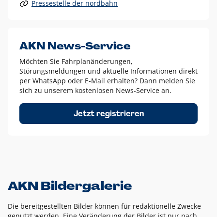
Pressestelle der nordbahn
Alle anderen Logo-Varianten dürfen nur in Ausnahmefällen
eingesetzt werden und bedürfen der vorherigen Absprache
mit der Marketingabteilung.
Diese Ausnahmen sind zum Beispiel:
AKN News-Service
weißes Logo auf anderen farbigen Hintergründen als
Möchten Sie Fahrplanänderungen,
dem AKN Blau,
Störungsmeldungen und aktuelle Informationen direkt
weißes Logo auf Fotohintergründen,
per WhatsApp oder E-Mail erhalten? Dann melden Sie
sich zu unserem kostenlosen News-Service an.
schwarzes Logo für reine Schwarz-Weiß-Umsetzungen
Um das Logo herum muss ein Schutzraum von jeweils einer
Jetzt registrieren
Höhe bzw. Breite des N aus AKN in alle Richtungen
eingehalten werden – ausgehend vom AKN Schriftzug. In
diesem Bereich dürfen keine anderen Logos, Grafikelemente
oder Ähnliches platziert werden.
AKN Bildergalerie
Die bereitgestellten Bilder können für redaktionelle Zwecke
genutzt werden. Eine Veränderung der Bilder ist nur nach