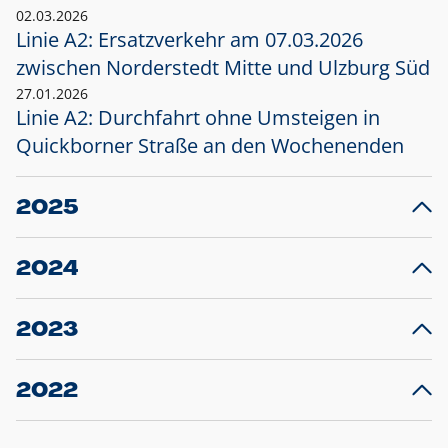
02.03.2026
Linie A2: Ersatzverkehr am 07.03.2026
zwischen Norderstedt Mitte und Ulzburg Süd
27.01.2026
Linie A2: Durchfahrt ohne Umsteigen in
Quickborner Straße an den Wochenenden
2025
23.12.2025
28
Projekt S5: Start der Bauarbeiten am
F
2024
Bahnhof Henstedt-Ulzburg im Januar 2026
10.12.2024
28
Großprojekt S5: Sperrung der Bahnstraße in
F
2023
Ellerau mit Ausweitung des Ersatzverkehrs
20.12.2023
14
Schleswig-Holstein verlängert den
A
2022
Verkehrsvertrag der AKN und bestellt den
T
22.12.2022
12
Expresszug für die Strecke Norderstedt -
Baustart S21 am 16.01.2023: Fahrplan
B