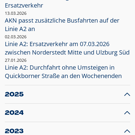
Ersatzverkehr
13.03.2026
AKN passt zusätzliche Busfahrten auf der
Linie A2 an
02.03.2026
Linie A2: Ersatzverkehr am 07.03.2026
zwischen Norderstedt Mitte und Ulzburg Süd
27.01.2026
Linie A2: Durchfahrt ohne Umsteigen in
Quickborner Straße an den Wochenenden
2025
23.12.2025
28
Projekt S5: Start der Bauarbeiten am
F
2024
Bahnhof Henstedt-Ulzburg im Januar 2026
10.12.2024
28
Großprojekt S5: Sperrung der Bahnstraße in
F
2023