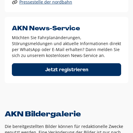
Pressestelle der nordbahn
Alle anderen Logo-Varianten dürfen nur in Ausnahmefällen
eingesetzt werden und bedürfen der vorherigen Absprache
mit der Marketingabteilung.
Diese Ausnahmen sind zum Beispiel:
AKN News-Service
weißes Logo auf anderen farbigen Hintergründen als
Möchten Sie Fahrplanänderungen,
dem AKN Blau,
Störungsmeldungen und aktuelle Informationen direkt
weißes Logo auf Fotohintergründen,
per WhatsApp oder E-Mail erhalten? Dann melden Sie
sich zu unserem kostenlosen News-Service an.
schwarzes Logo für reine Schwarz-Weiß-Umsetzungen
Um das Logo herum muss ein Schutzraum von jeweils einer
Jetzt registrieren
Höhe bzw. Breite des N aus AKN in alle Richtungen
eingehalten werden – ausgehend vom AKN Schriftzug. In
diesem Bereich dürfen keine anderen Logos, Grafikelemente
oder Ähnliches platziert werden.
AKN Bildergalerie
Die bereitgestellten Bilder können für redaktionelle Zwecke
genutzt werden. Eine Veränderung der Bilder ist nur nach