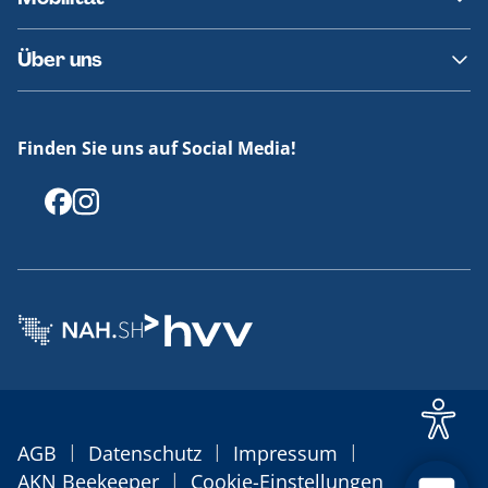
Fundsachen
Häufige Fragen
Barrierefreies Reisen
Über uns
Erklärung Barrierefreiheit
Historie
Medienportal
Finden Sie uns auf Social Media!
Offenlegungen
|
|
|
AGB
Datenschutz
Impressum
|
AKN Beekeeper
Cookie-Einstellungen