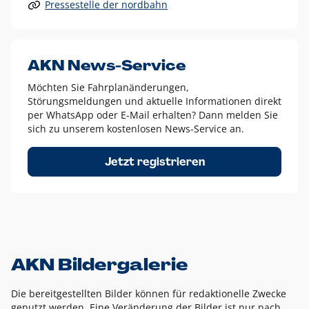
Pressestelle der nordbahn
Alle anderen Logo-Varianten dürfen nur in Ausnahmefällen
eingesetzt werden und bedürfen der vorherigen Absprache
mit der Marketingabteilung.
Diese Ausnahmen sind zum Beispiel:
AKN News-Service
weißes Logo auf anderen farbigen Hintergründen als
Möchten Sie Fahrplanänderungen,
dem AKN Blau,
Störungsmeldungen und aktuelle Informationen direkt
weißes Logo auf Fotohintergründen,
per WhatsApp oder E-Mail erhalten? Dann melden Sie
sich zu unserem kostenlosen News-Service an.
schwarzes Logo für reine Schwarz-Weiß-Umsetzungen
Um das Logo herum muss ein Schutzraum von jeweils einer
Jetzt registrieren
Höhe bzw. Breite des N aus AKN in alle Richtungen
eingehalten werden – ausgehend vom AKN Schriftzug. In
diesem Bereich dürfen keine anderen Logos, Grafikelemente
oder Ähnliches platziert werden.
AKN Bildergalerie
Die bereitgestellten Bilder können für redaktionelle Zwecke
genutzt werden. Eine Veränderung der Bilder ist nur nach