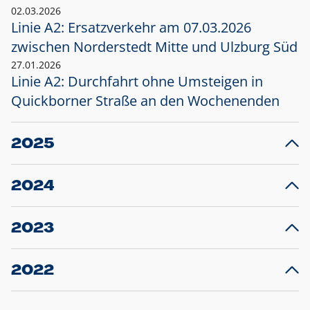
02.03.2026
Linie A2: Ersatzverkehr am 07.03.2026
zwischen Norderstedt Mitte und Ulzburg Süd
27.01.2026
Linie A2: Durchfahrt ohne Umsteigen in
Quickborner Straße an den Wochenenden
2025
23.12.2025
28
Projekt S5: Start der Bauarbeiten am
F
2024
Bahnhof Henstedt-Ulzburg im Januar 2026
10.12.2024
28
Großprojekt S5: Sperrung der Bahnstraße in
F
2023
Ellerau mit Ausweitung des Ersatzverkehrs
20.12.2023
14
Schleswig-Holstein verlängert den
A
2022
Verkehrsvertrag der AKN und bestellt den
T
22.12.2022
12
Expresszug für die Strecke Norderstedt -
Baustart S21 am 16.01.2023: Fahrplan
B